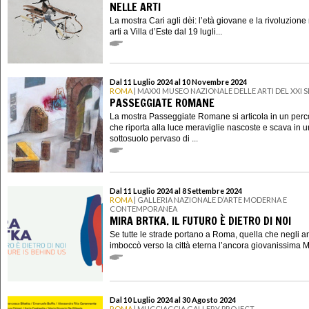
NELLE ARTI
La mostra Cari agli dèi: l’età giovane e la rivoluzione
arti a Villa d’Este dal 19 lugli...
Dal 11 Luglio 2024 al 10 Novembre 2024
ROMA
| MAXXI MUSEO NAZIONALE DELLE ARTI DEL XXI
PASSEGGIATE ROMANE
La mostra Passeggiate Romane si articola in un perc
che riporta alla luce meraviglie nascoste e scava in u
sottosuolo pervaso di ...
Dal 11 Luglio 2024 al 8 Settembre 2024
ROMA
| GALLERIA NAZIONALE D’ARTE MODERNA E
CONTEMPORANEA
MIRA BRTKA. IL FUTURO È DIETRO DI NOI
Se tutte le strade portano a Roma, quella che negli a
imboccò verso la città eterna l’ancora giovanissima Mi
Dal 10 Luglio 2024 al 30 Agosto 2024
ROMA
| MUCCIACCIA GALLERY PROJECT