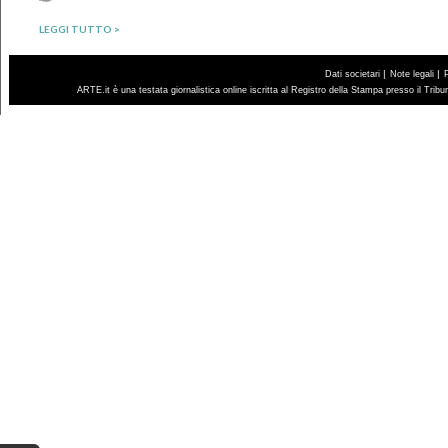
LEGGI TUTTO >
|
|
Dati societari
Note legali
ARTE.it è una testata giornalistica online iscritta al Registro della Stampa presso il Trib