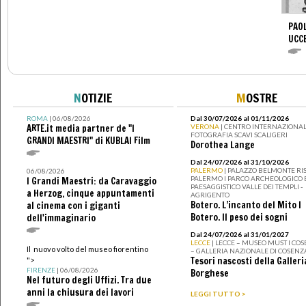
PAOL
UCC
N
OTIZIE
M
OSTRE
ROMA
| 06/08/2026
Dal 30/07/2026 al 01/11/2026
ARTE.it media partner de "I
VERONA
| CENTRO INTERNAZIONAL
FOTOGRAFIA SCAVI SCALIGERI
GRANDI MAESTRI" di KUBLAI Film
Dorothea Lange
Dal 24/07/2026 al 31/10/2026
PALERMO
| PALAZZO BELMONTE RIS
06/08/2026
PALERMO I PARCO ARCHEOLOGICO 
I Grandi Maestri: da Caravaggio
PAESAGGISTICO VALLE DEI TEMPLI -
a Herzog, cinque appuntamenti
AGRIGENTO
Botero. L’incanto del Mito I
al cinema con i giganti
Botero. Il peso dei sogni
dell'immaginario
Dal 24/07/2026 al 31/01/2027
LECCE
| LECCE – MUSEO MUST I CO
Il nuovo volto del museo fiorentino
– GALLERIA NAZIONALE DI COSENZ
Tesori nascosti della Galleri
">
FIRENZE
| 06/08/2026
Borghese
Nel futuro degli Uffizi. Tra due
anni la chiusura dei lavori
LEGGI TUTTO >