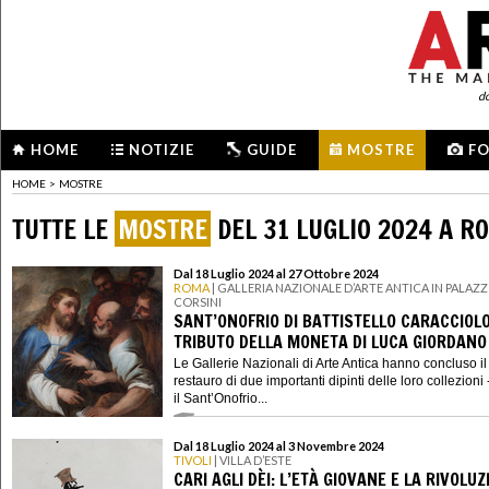
d
HOME
NOTIZIE
GUIDE
MOSTRE
F
HOME
>
MOSTRE
TUTTE LE
MOSTRE
DEL 31 LUGLIO 2024 A R
Dal 18 Luglio 2024 al 27 Ottobre 2024
ROMA
| GALLERIA NAZIONALE D’ARTE ANTICA IN PALAZ
CORSINI
SANT’ONOFRIO DI BATTISTELLO CARACCIOLO
TRIBUTO DELLA MONETA DI LUCA GIORDANO
Le Gallerie Nazionali di Arte Antica hanno concluso il
restauro di due importanti dipinti delle loro collezioni 
il Sant’Onofrio...
Dal 18 Luglio 2024 al 3 Novembre 2024
TIVOLI
| VILLA D’ESTE
CARI AGLI DÈI: L’ETÀ GIOVANE E LA RIVOLUZ