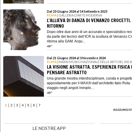
Dal 23 Giugno 2024 al 14 Settembre 2025
ROMA
| GALLERIA D'ARTE MODERNA
L'ALLIEVA DI DANZA DI VENANZO CROCETTI. 
RITORNO
Dopo oltre due anni di un accurato e specialistico re
da parte dei tecnici dell’ICR la scultura di Venanzo Cr
ritorna alla GAM. Acqu...
Dal 21 Giugno 2024 al 3 Novembre 2024
ROMA
| MAXXI MUSEO NAZIONALE DELLE ARTI DEL XXI
LA VISIONE ASTRATTA. ESPERIENZA FISICA 
PENSARE ASTRATTO
Una grande mostra interdisciplinare, curata e progett
appositamente per il MAXXI dall’architetto Italo Rota.
viaggio negli angoli inesplo...
1
2
3
4
5
6
7
AGGIUNGI E
LE NOSTRE APP