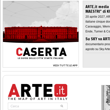
ARTE.it media
MAESTRI" di K
20 aprile 2027, A
italiane cinque do
Caravaggio, Werne
Ende, Turner & Co
Su SKY va AR
documentario prod
agosto su Sky Arte
VEDI TUTTE LE APP
>