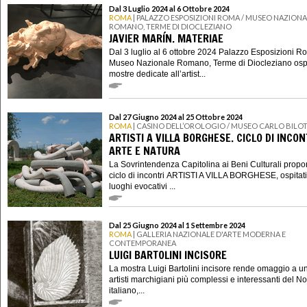
Dal 3 Luglio 2024 al 6 Ottobre 2024
ROMA
| PALAZZO ESPOSIZIONI ROMA / MUSEO NAZIONA
ROMANO, TERME DI DIOCLEZIANO
JAVIER MARÍN. MATERIAE
Dal 3 luglio al 6 ottobre 2024 Palazzo Esposizioni Ro
Museo Nazionale Romano, Terme di Diocleziano ospi
mostre dedicate all’artist...
Dal 27 Giugno 2024 al 25 Ottobre 2024
ROMA
| CASINO DELL’OROLOGIO / MUSEO CARLO BILOT
ARTISTI A VILLA BORGHESE. CICLO DI INCON
ARTE E NATURA
La Sovrintendenza Capitolina ai Beni Culturali prop
ciclo di incontri ARTISTI A VILLA BORGHESE, ospitati
luoghi evocativi ...
Dal 25 Giugno 2024 al 1 Settembre 2024
ROMA
| GALLERIA NAZIONALE D'ARTE MODERNA E
CONTEMPORANEA
LUIGI BARTOLINI INCISORE
La mostra Luigi Bartolini incisore rende omaggio a u
artisti marchigiani più complessi e interessanti del 
italiano,...