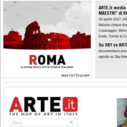
ARTE.it media
MAESTRI" di K
20 aprile 2027, A
italiane cinque do
Caravaggio, Werne
Ende, Turner & Co
Su SKY va AR
documentario prod
agosto su Sky Arte
VEDI TUTTE LE APP
>