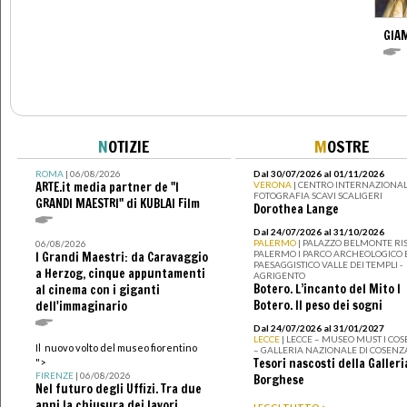
GIAM
N
OTIZIE
M
OSTRE
ROMA
| 06/08/2026
Dal 30/07/2026 al 01/11/2026
ARTE.it media partner de "I
VERONA
| CENTRO INTERNAZIONAL
FOTOGRAFIA SCAVI SCALIGERI
GRANDI MAESTRI" di KUBLAI Film
Dorothea Lange
Dal 24/07/2026 al 31/10/2026
PALERMO
| PALAZZO BELMONTE RIS
06/08/2026
PALERMO I PARCO ARCHEOLOGICO 
I Grandi Maestri: da Caravaggio
PAESAGGISTICO VALLE DEI TEMPLI -
a Herzog, cinque appuntamenti
AGRIGENTO
Botero. L’incanto del Mito I
al cinema con i giganti
Botero. Il peso dei sogni
dell'immaginario
Dal 24/07/2026 al 31/01/2027
LECCE
| LECCE – MUSEO MUST I CO
Il nuovo volto del museo fiorentino
– GALLERIA NAZIONALE DI COSENZ
Tesori nascosti della Galleri
">
FIRENZE
| 06/08/2026
Borghese
Nel futuro degli Uffizi. Tra due
anni la chiusura dei lavori