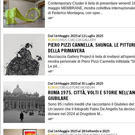
Contemporary Cluster è lieta di presentare venerdì 1
maggio MEMBRANE, mostra collettiva internazionale
di Federico Montagna, con oper...
Dal 16 Maggio 2025 al 12 Luglio 2025
ROMA
| MUCCIACCIA GALLERY
PIERO PIZZI CANNELLA. SHUNGA. LE PITTUR
DELLA PRIMAVERA
Mucciaccia Gallery Project è lieta di invitarvi all'open
mostra personale di Piero Pizzi Cannella intitolata "
Le pit...
Dal 16 Maggio 2025 al 31 Luglio 2025
ROMA
| DRUGSTORE MUSEUM
ROMA 1975. CITTÀ, VOLTI E STORIE NELL'A
GIUBILARE
Sono 95 i rullini inediti che raccontano il Giubileo de
Un lavoro che il fotografo Fabio De Angelis ha deciso
donare nel 2024 al Drugstore M...
Dal 16 Maggio 2025 al 28 Settembre 2025
ROMA
| ISTITUTO CENTRALE PER LA GRAFICA