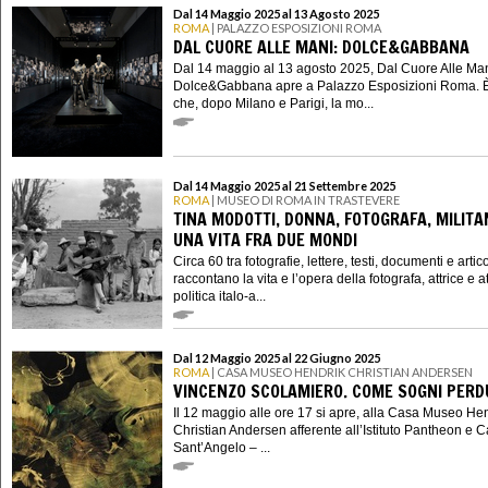
Dal 14 Maggio 2025 al 13 Agosto 2025
ROMA
| PALAZZO ESPOSIZIONI ROMA
DAL CUORE ALLE MANI: DOLCE&GABBANA
Dal 14 maggio al 13 agosto 2025, Dal Cuore Alle Man
Dolce&Gabbana apre a Palazzo Esposizioni Roma. È
che, dopo Milano e Parigi, la mo...
Dal 14 Maggio 2025 al 21 Settembre 2025
ROMA
| MUSEO DI ROMA IN TRASTEVERE
TINA MODOTTI, DONNA, FOTOGRAFA, MILITA
UNA VITA FRA DUE MONDI
Circa 60 tra fotografie, lettere, testi, documenti e artico
raccontano la vita e l’opera della fotografa, attrice e at
politica italo-a...
Dal 12 Maggio 2025 al 22 Giugno 2025
ROMA
| CASA MUSEO HENDRIK CHRISTIAN ANDERSEN
VINCENZO SCOLAMIERO. COME SOGNI PERD
Il 12 maggio alle ore 17 si apre, alla Casa Museo He
Christian Andersen afferente all’Istituto Pantheon e C
Sant’Angelo – ...