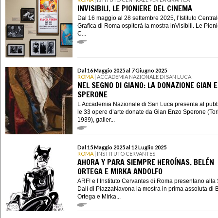
INVISIBILI. LE PIONIERE DEL CINEMA
Dal 16 maggio al 28 settembre 2025, l’Istituto Central
Grafica di Roma ospiterà la mostra inVisibili. Le Pion
C...
Dal 16 Maggio 2025 al 7 Giugno 2025
ROMA
| ACCADEMIA NAZIONALE DI SAN LUCA
NEL SEGNO DI GIANO: LA DONAZIONE GIAN 
SPERONE
L’Accademia Nazionale di San Luca presenta al pubb
le 33 opere d’arte donate da Gian Enzo Sperone (Tor
1939), galler...
Dal 15 Maggio 2025 al 12 Luglio 2025
ROMA
| INSTITUTO CERVANTES
AHORA Y PARA SIEMPRE HEROÍNAS. BELÉN
ORTEGA E MIRKA ANDOLFO
ARF! e l’Instituto Cervantes di Roma presentano alla
Dalì di PiazzaNavona la mostra in prima assoluta di 
Ortega e Mirka...