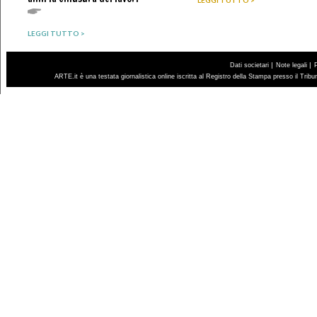
LEGGI TUTTO >
LEGGI TUTTO >
|
|
Dati societari
Note legali
ARTE.it è una testata giornalistica online iscritta al Registro della Stampa presso il Trib