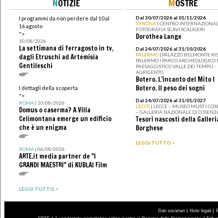
N
OTIZIE
M
OSTRE
Dal 30/07/2026 al 01/11/2026
I programmi da non perdere dal 10 al
VERONA
| CENTRO INTERNAZIONAL
16 agosto
FOTOGRAFIA SCAVI SCALIGERI
">
Dorothea Lange
10/08/2026
La settimana di ferragosto in tv,
Dal 24/07/2026 al 31/10/2026
PALERMO
| PALAZZO BELMONTE RIS
dagli Etruschi ad Artemisia
PALERMO I PARCO ARCHEOLOGICO 
Gentileschi
PAESAGGISTICO VALLE DEI TEMPLI -
AGRIGENTO
Botero. L’incanto del Mito I
Botero. Il peso dei sogni
I dettagli della scoperta
">
Dal 24/07/2026 al 31/01/2027
ROMA
| 10/08/2026
LECCE
| LECCE – MUSEO MUST I CO
Domus o caserma? A Villa
– GALLERIA NAZIONALE DI COSENZ
Celimontana emerge un edificio
Tesori nascosti della Galleri
che è un enigma
Borghese
LEGGI TUTTO >
ROMA
| 06/08/2026
ARTE.it media partner de "I
GRANDI MAESTRI" di KUBLAI Film
LEGGI TUTTO >
|
|
Dati societari
Note legali