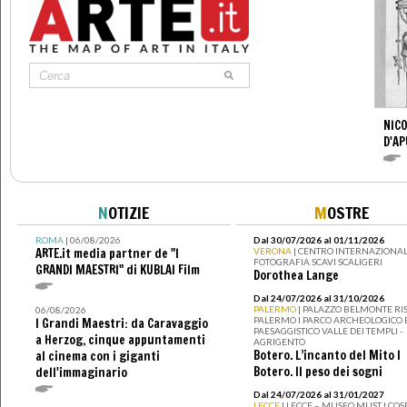
NICO
D'AP
N
OTIZIE
M
OSTRE
ROMA
| 06/08/2026
Dal 30/07/2026 al 01/11/2026
ARTE.it media partner de "I
VERONA
| CENTRO INTERNAZIONAL
FOTOGRAFIA SCAVI SCALIGERI
GRANDI MAESTRI" di KUBLAI Film
Dorothea Lange
Dal 24/07/2026 al 31/10/2026
PALERMO
| PALAZZO BELMONTE RIS
06/08/2026
PALERMO I PARCO ARCHEOLOGICO 
I Grandi Maestri: da Caravaggio
PAESAGGISTICO VALLE DEI TEMPLI -
a Herzog, cinque appuntamenti
AGRIGENTO
Botero. L’incanto del Mito I
al cinema con i giganti
Botero. Il peso dei sogni
dell'immaginario
Dal 24/07/2026 al 31/01/2027
LECCE
| LECCE – MUSEO MUST I CO