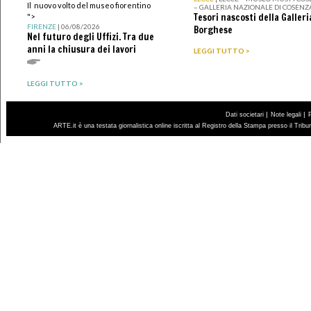
Il nuovo volto del museo fiorentino
– GALLERIA NAZIONALE DI COSENZ
Tesori nascosti della Galleri
">
FIRENZE
| 06/08/2026
Borghese
Nel futuro degli Uffizi. Tra due
anni la chiusura dei lavori
LEGGI TUTTO >
LEGGI TUTTO >
|
|
Dati societari
Note legali
ARTE.it è una testata giornalistica online iscritta al Registro della Stampa presso il Trib