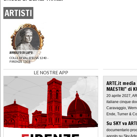
ARTISTI
ARNOLFO DI LAPO
COLLE DI VAL D'ELSA 1240 -
FIRENZE 1303
LE NOSTRE APP
ARTE.it media
MAESTRI" di K
20 aprile 2027, A
italiane cinque do
Caravaggio, Werne
Ende, Turner & Co
Su SKY va AR
documentario prod
agosto su Sky Arte