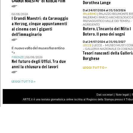
GRANDI MAESTRI" di KUBLAI Film
Dorothea Lange
Dal 24/07/2026 al 31/10/2026
PALERMO
| PALAZZO BELMONTE RIS
06/08/2026
PALERMO I PARCO ARCHEOLOGICO 
I Grandi Maestri: da Caravaggio
PAESAGGISTICO VALLE DEI TEMPLI -
a Herzog, cinque appuntamenti
AGRIGENTO
Botero. L’incanto del Mito I
al cinema con i giganti
Botero. Il peso dei sogni
dell'immaginario
Dal 24/07/2026 al 31/01/2027
LECCE
| LECCE – MUSEO MUST I CO
Il nuovo volto del museo fiorentino
– GALLERIA NAZIONALE DI COSENZ
Tesori nascosti della Galleri
">
FIRENZE
| 06/08/2026
Borghese
Nel futuro degli Uffizi. Tra due
anni la chiusura dei lavori
LEGGI TUTTO >
LEGGI TUTTO >
|
|
Dati societari
Note legali
ARTE.it è una testata giornalistica online iscritta al Registro della Stampa presso il Trib