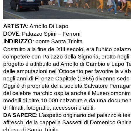
ARTISTA
:
Arnolfo Di Lapo
DOVE
:
Palazzo Spini – Ferroni
INDIRIZZO
:
ponte Santa Trinita
Costruito alla fine del XIII secolo, era l’unico palaz
competere con Palazzo della Signoria, eretto negli s
progetto è attribuito ad Arnolfo di Cambio e Lapo 
delle amputazioni nell’Ottocento per favorire la viab
negli anni di Firenze Capitale (1865) divenne sede 
Oggi è di proprietà della società Salvatore Ferragam
del celebre marchio ospita anche il Museo omonimo,
modelli di oltre 10.000 calzature e da una docum
di filmati, fotografie, accessori e abiti.
DA SAPERE
: L’aspetto originario del palazzo è te
affreschi della cappella Sassetti di Domenico Ghirla
chiesa di Santa Trinita.