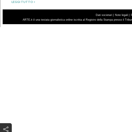
LEGGI TUTTO >
|
|
Dati societari
Note legali
ARTE.it è una testata giornalistica online iscritta al Registro della Stampa presso il Trib