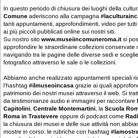
In questo periodo di chiusura dei luoghi della cultur
Comune
aderiscono alla campagna
#laculturain
tanti appuntamenti, approfondimenti, video per tutti 
ai più piccoli pubblicati online sui nostri siti.
Su nostro sito
www.museiincomuneroma.it
si po
approfondire le straordinarie collezioni conservate 
navigando tra le pagine delle diverse sedi e scegli
fotografico attraverso le sale o le collezioni.
Abbiamo anche realizzato appuntamenti speciali riun
l’hashtag
#ilmuseoincasa
grazie ai quali approfondi
patrimonio dei nostri musei attraverso il web. Si tratt
da testimonianze audio e immagini per raccontare
Capitolini
,
Centrale Montemartini
, la
Scuola Ro
Roma in Trastevere
oppure di podcast come
Rad
la chiusura dei musei e delle sue attività non abbi
mostre in corso: le rubriche con hashtag
#lamostr