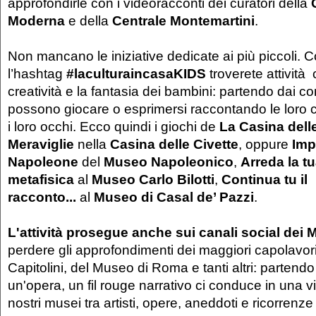
approfondirle con i videoracconti dei curatori della
Moderna
e della
Centrale Montemartini
.
Non mancano le iniziative dedicate ai più piccoli. 
l’hashtag
#laculturaincasaKIDS
troverete attività
creatività e la fantasia dei bambini: partendo dai c
possono giocare o esprimersi raccontando le loro c
i loro occhi. Ecco quindi i giochi de
La Casina dell
Meraviglie
nella
Casina delle Civette
, oppure
Imp
Napoleone
del
Museo Napoleonico
,
Arreda la t
metafisica
al
Museo Carlo Bilotti
,
Continua tu il
racconto...
al
Museo di Casal de’ Pazzi
.
L'attività prosegue anche sui canali social dei 
perdere gli approfondimenti dei maggiori capolavor
Capitolini, del Museo di Roma e tanti altri: partendo
un'opera, un fil rouge narrativo ci conduce in una vis
nostri musei tra artisti, opere, aneddoti e ricorrenze