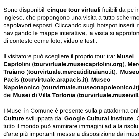
Sono disponibili
cinque tour virtuali
fruibili da pc i
inglese, che propongono una visita a tutto schermo 
capolavori esposti. Cliccando sugli hotspot inseriti 
navigando le mappe interattive, la visita si approf
di contesto come foto, video e testi.
Il visitatore può scegliere il proprio tour tra:
Musei
Capitolini
(
tourvirtuale.museicapitolini.org
),
Merc
Traiano
(
tourvirtuale.mercatiditraiano.it
),
Museo 
Pacis
(
tourvirtuale.arapacis.it
),
Museo
Napoleonico
(
tourvirtuale.museonapoleonico.it
dei
Musei di Villa Torlonia
(
tourvirtuale.museivill
I Musei in Comune è presente sulla piattaforma on
Culture
sviluppata dal
Google Cultural Institute
. 
tutto il mondo può ammirare immagini ad alta risol
d'arte più importanti messe a disposizione dai muse