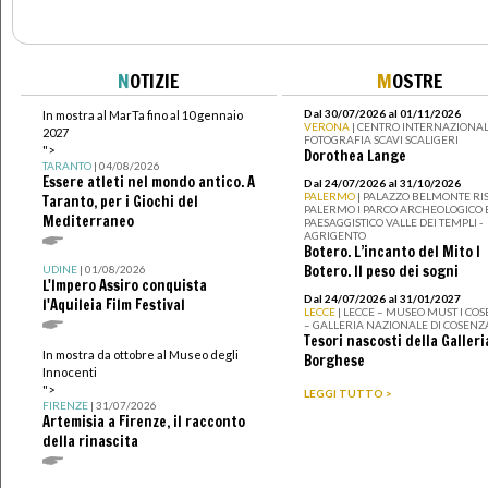
N
OTIZIE
M
OSTRE
Dal 30/07/2026 al 01/11/2026
In mostra al MarTa fino al 10 gennaio
VERONA
| CENTRO INTERNAZIONAL
2027
FOTOGRAFIA SCAVI SCALIGERI
">
Dorothea Lange
TARANTO
| 04/08/2026
Essere atleti nel mondo antico. A
Dal 24/07/2026 al 31/10/2026
PALERMO
| PALAZZO BELMONTE RIS
Taranto, per i Giochi del
PALERMO I PARCO ARCHEOLOGICO 
Mediterraneo
PAESAGGISTICO VALLE DEI TEMPLI -
AGRIGENTO
Botero. L’incanto del Mito I
Botero. Il peso dei sogni
UDINE
| 01/08/2026
L'Impero Assiro conquista
Dal 24/07/2026 al 31/01/2027
l'Aquileia Film Festival
LECCE
| LECCE – MUSEO MUST I CO
– GALLERIA NAZIONALE DI COSENZ
Tesori nascosti della Galleri
In mostra da ottobre al Museo degli
Borghese
Innocenti
">
LEGGI TUTTO >
FIRENZE
| 31/07/2026
Artemisia a Firenze, il racconto
della rinascita