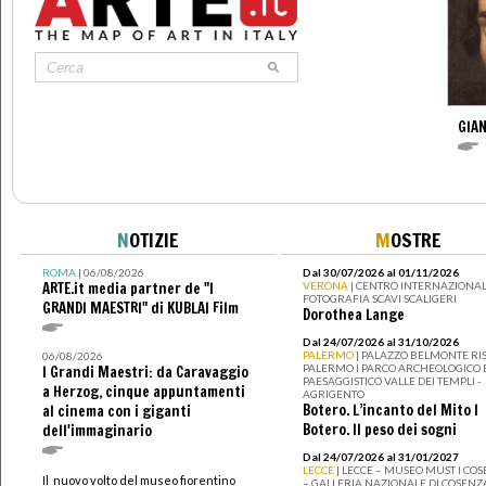
GIAN
N
OTIZIE
M
OSTRE
ROMA
| 06/08/2026
Dal 30/07/2026 al 01/11/2026
ARTE.it media partner de "I
VERONA
| CENTRO INTERNAZIONAL
FOTOGRAFIA SCAVI SCALIGERI
GRANDI MAESTRI" di KUBLAI Film
Dorothea Lange
Dal 24/07/2026 al 31/10/2026
PALERMO
| PALAZZO BELMONTE RIS
06/08/2026
PALERMO I PARCO ARCHEOLOGICO 
I Grandi Maestri: da Caravaggio
PAESAGGISTICO VALLE DEI TEMPLI -
a Herzog, cinque appuntamenti
AGRIGENTO
Botero. L’incanto del Mito I
al cinema con i giganti
Botero. Il peso dei sogni
dell'immaginario
Dal 24/07/2026 al 31/01/2027
LECCE
| LECCE – MUSEO MUST I CO
Il nuovo volto del museo fiorentino
– GALLERIA NAZIONALE DI COSENZ