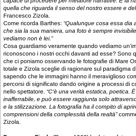
capace di procedere per metafore narrative. E la n
quella che riguarda il senso del nostro essere e del
Francesco Zizola.
Come ricorda Barthes:
“Qualunque cosa essa dia 
che sia la sua maniera, una foto è sempre invisibile
vediamo non è lei.”
Cosa guardiamo veramente quando vediamo un’
riconoscono i nostri occhi davanti ad esse? Sono
che ci poniamo osservando le fotografie di Mare O
totale e Zizola sceglie di ragionare sul paradigma d
sapendo che le immagini hanno il meraviglioso com
percorsi di significato dando origine a processi di
nello spettatore.
“C'è una verità estatica, poetica. 
inafferrabile, e può essere raggiunta solo attraver
e la stilizzazione. La fotografia ha il compito di apri
comprensioni della complessità della realtà”
comme
Zizola.