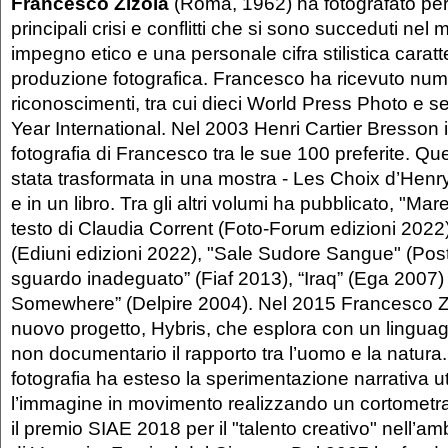
Francesco Zizola
(Roma, 1962) ha fotografato per o
principali crisi e conflitti che si sono succeduti nel
impegno etico e una personale cifra stilistica carat
produzione fotografica. Francesco ha ricevuto num
riconoscimenti, tra cui dieci World Press Photo e se
Year International. Nel 2003 Henri Cartier Bresson
fotografia di Francesco tra le sue 100 preferite. Qu
stata trasformata in una mostra - Les Choix d’Henry
e in un libro. Tra gli altri volumi ha pubblicato, "M
testo di Claudia Corrent (Foto-Forum edizioni 2022
(Ediuni edizioni 2022), "Sale Sudore Sangue" (Pos
sguardo inadeguato” (Fiaf 2013), “Iraq” (Ega 2007)
Somewhere” (Delpire 2004). Nel 2015 Francesco Zi
nuovo progetto, Hybris, che esplora con un lingua
non documentario il rapporto tra l’uomo e la natura. 
fotografia ha esteso la sperimentazione narrativa u
l’immagine in movimento realizzando un cortometra
il premio SIAE 2018 per il "talento creativo" nell’am