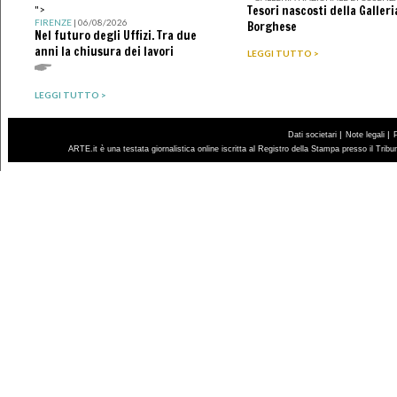
Tesori nascosti della Galleri
">
FIRENZE
| 06/08/2026
Borghese
Nel futuro degli Uffizi. Tra due
anni la chiusura dei lavori
LEGGI TUTTO >
LEGGI TUTTO >
|
|
Dati societari
Note legali
ARTE.it è una testata giornalistica online iscritta al Registro della Stampa presso il Trib