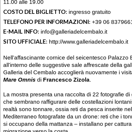
11.00 alle 19.00
COSTO DEL BIGLIETTO:
ingresso gratuito
TELEFONO PER INFORMAZIONI:
+39 06 837966
E-MAIL INFO:
info@galleriadelcembalo.it
SITO UFFICIALE:
http://www.galleriadelcembalo.it
Nell’affascinante cornice del seicentesco Palazz
all’interno delle suggestive sale affrescate della gall
Galleria del Cembalo accoglierà nuovamente i visit
Mare Omnis
di
Francesco Zizola
.
La mostra presenta una raccolta di 22 fotografie d
che sembrano raffigurare delle costellazioni lontan
realtà sono tonnare, ossia reti da pesca inserite n
Mediterraneo fotografate da un drone: reti che i ton
si occupano della mattanza – installano per catturare
migrazione verso la costa.