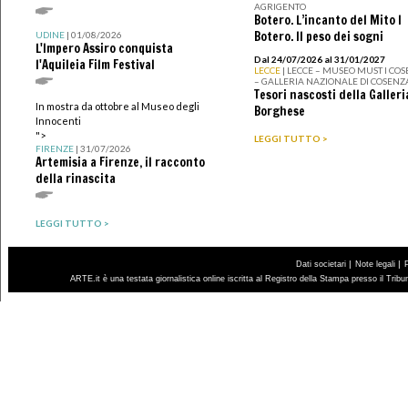
AGRIGENTO
Botero. L’incanto del Mito I
Botero. Il peso dei sogni
UDINE
| 01/08/2026
L'Impero Assiro conquista
Dal 24/07/2026 al 31/01/2027
l'Aquileia Film Festival
LECCE
| LECCE – MUSEO MUST I CO
– GALLERIA NAZIONALE DI COSENZ
Tesori nascosti della Galleri
In mostra da ottobre al Museo degli
Borghese
Innocenti
">
LEGGI TUTTO >
FIRENZE
| 31/07/2026
Artemisia a Firenze, il racconto
della rinascita
LEGGI TUTTO >
|
|
Dati societari
Note legali
ARTE.it è una testata giornalistica online iscritta al Registro della Stampa presso il Trib