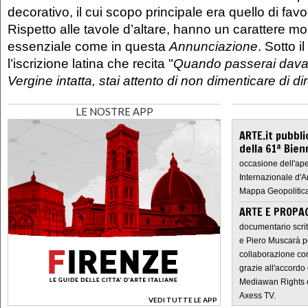
decorativo, il cui scopo principale era quello di favo
Rispetto alle tavole d’altare, hanno un carattere mo
essenziale come in questa
Annunciazione
. Sotto i
l’iscrizione latina che recita "
Quando passerai davant
Vergine intatta, stai attento di non dimenticare di dire
LE NOSTRE APP
ARTE.it pubbli
della 61ª Bien
occasione dell'ape
Internazionale d'A
Mappa Geopolitica
ARTE E PROPAG
documentario scrit
e Piero Muscarà pe
collaborazione con
grazie all'accordo 
Mediawan Rights c
Axess TV.
VEDI TUTTE LE APP
>