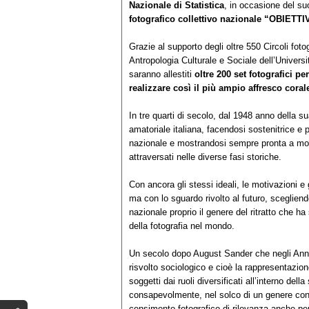
Nazionale di Statistica
, in occasione del su
fotografico collettivo nazionale “OBI
Grazie al supporto degli oltre 550 Circoli fotog
Antropologia Culturale e Sociale dell’Universi
saranno allestiti
oltre 200 set fotografici per
realizzare così il più ampio affresco cora
In tre quarti di secolo, dal 1948 anno della su
amatoriale italiana, facendosi sostenitrice e pr
nazionale e mostrandosi sempre pronta a monit
attraversati nelle diverse fasi storiche.
Con ancora gli stessi ideali, le motivazioni e 
ma con lo sguardo rivolto al futuro, scegliend
nazionale proprio il genere del ritratto che h
della fotografia nel mondo.
Un secolo dopo August Sander che negli Anni ’
risvolto sociologico e cioè la rappresentazion
soggetti dai ruoli diversificati all’interno de
consapevolmente, nel solco di un genere conso
censimento fotografico di rilevanza anche per 