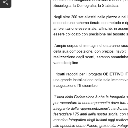
Sociologia, la Demografia, la Statistica.
Negli oltre 200 set allestiti nelle piazze e nei 
secondo uno schema iterato con metodo e rigo
ambientazione essenziale, affinché, in assenz
essere collocato con precisione nel tessuto s
L’ampio corpus di immagini che saranno raccolte
della sua composizione, con preziosi risvolti 
realizzazione degli scatti, saranno somminist
varie discipline.
I ritratti raccolti per il progetto OBIETT
una grande installazione nella sala immersiva 
inaugurazione l’8 dicembre.
“L’idea della Federazione è che la fotografia 
per raccontare la contemporaneità dove tutti
integrante della rappresentazione”, ha dichia
festeggiare i 75 anni della nostra storia, con O
mosaico fotografico degli Italiani oggi realizza
allo specchio come Paese, grazie alla Fotograf