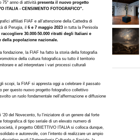
o 75° anno di attività
presenta il nuovo progetto
ETTIVO ITALIA - CENSIMENTO FOTOGRAFICO”.
rafici affiliati FIAF e all’attenzione della Cattedra di
tà di Perugia, il
6 e 7 maggio 2023
in tutta la Penisola
 raccogliere 30.000-50.000 ritratti degli Italiani e
le della popolazione nazionale.
a fondazione, la FIAF ha fatto la storia della fotografia
omotrice della cultura fotografica su tutto il territorio
orare e ad interpretare i vari processi culturali
gli scopi, la FIAF si appresta oggi a celebrare il passato
o per questo nuovo progetto fotografico collettivo
a svolto un ruolo fondamentale nell’affermazione e diffusione
20 del Novecento, fu l’iniziatore di un genere dal forte
e fotografica di tipo seriale di un elevato numero di
lla società, il progetto OBIETTIVO ITALIA si colloca dunque,
lidato e autorevole, con l’intento di realizzare un ampio
discipline quali l’Antropologia Culturale e Sociale, la