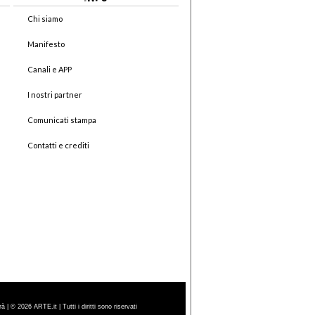
Chi siamo
Manifesto
Canali e APP
I nostri partner
Comunicati stampa
Contatti e crediti
| © 2026 ARTE.it | Tutti i diritti sono riservati