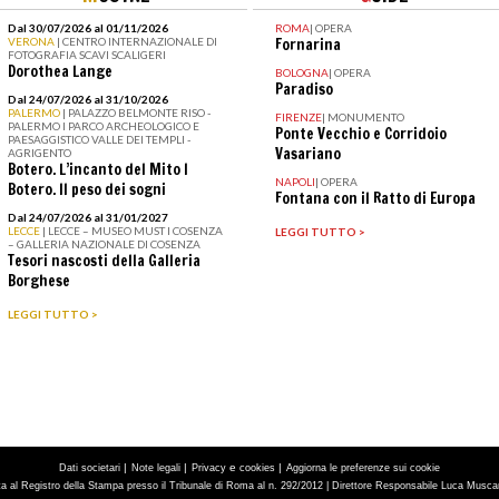
Dal 30/07/2026 al 01/11/2026
ROMA
|
OPERA
VERONA
| CENTRO INTERNAZIONALE DI
Fornarina
FOTOGRAFIA SCAVI SCALIGERI
Dorothea Lange
BOLOGNA
|
OPERA
Paradiso
Dal 24/07/2026 al 31/10/2026
PALERMO
| PALAZZO BELMONTE RISO -
FIRENZE
|
MONUMENTO
PALERMO I PARCO ARCHEOLOGICO E
Ponte Vecchio e Corridoio
PAESAGGISTICO VALLE DEI TEMPLI -
Vasariano
AGRIGENTO
Botero. L’incanto del Mito I
NAPOLI
|
OPERA
Botero. Il peso dei sogni
Fontana con il Ratto di Europa
Dal 24/07/2026 al 31/01/2027
LECCE
| LECCE – MUSEO MUST I COSENZA
LEGGI TUTTO >
– GALLERIA NAZIONALE DI COSENZA
Tesori nascosti della Galleria
Borghese
LEGGI TUTTO >
|
|
e
|
Dati societari
Note legali
Privacy
cookies
Aggiorna le preferenze sui cookie
tta al Registro della Stampa presso il Tribunale di Roma al n. 292/2012 | Direttore Responsabile Luca Muscarà 