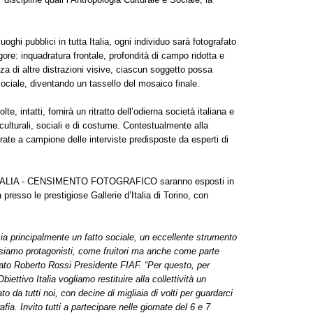
luoghi pubblici in tutta Italia, ogni individuo sarà fotografato
re: inquadratura frontale, profondità di campo ridotta e
a di altre distrazioni visive, ciascun soggetto possa
ociale, diventando un tassello del mosaico finale.
, intatti, fornirà un ritratto dell’odierna società italiana e
culturali, sociali e di costume. Contestualmente alla
rate a campione delle interviste predisposte da esperti di
IVO ITALIA - CENSIMENTO FOTOGRAFICO saranno esposti in
presso le prestigiose Gallerie d’Italia di Torino, con
sia principalmente un fatto sociale, un eccellente strumento
 siamo protagonisti, come fruitori ma anche come parte
rato Roberto Rossi Presidente FIAF. “Per questo, per
biettivo Italia vogliamo restituire alla collettività un
to da tutti noi, con decine di migliaia di volti per guardarci
ia. Invito tutti a partecipare nelle giornate del 6 e 7