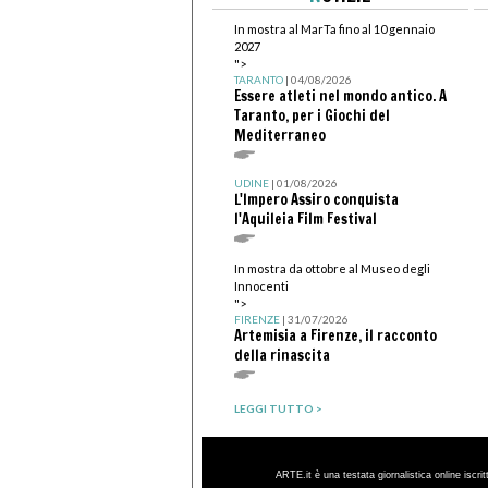
In mostra al MarTa fino al 10 gennaio
2027
">
TARANTO
| 04/08/2026
Essere atleti nel mondo antico. A
Taranto, per i Giochi del
Mediterraneo
UDINE
| 01/08/2026
L'Impero Assiro conquista
l'Aquileia Film Festival
In mostra da ottobre al Museo degli
Innocenti
">
FIRENZE
| 31/07/2026
Artemisia a Firenze, il racconto
della rinascita
LEGGI TUTTO >
ARTE.it è una testata giornalistica online iscri