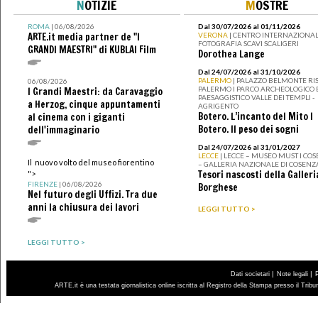
N
OTIZIE
M
OSTRE
ROMA
| 06/08/2026
Dal 30/07/2026 al 01/11/2026
ARTE.it media partner de "I
VERONA
| CENTRO INTERNAZIONAL
FOTOGRAFIA SCAVI SCALIGERI
GRANDI MAESTRI" di KUBLAI Film
Dorothea Lange
Dal 24/07/2026 al 31/10/2026
PALERMO
| PALAZZO BELMONTE RIS
06/08/2026
PALERMO I PARCO ARCHEOLOGICO 
I Grandi Maestri: da Caravaggio
PAESAGGISTICO VALLE DEI TEMPLI -
a Herzog, cinque appuntamenti
AGRIGENTO
Botero. L’incanto del Mito I
al cinema con i giganti
Botero. Il peso dei sogni
dell'immaginario
Dal 24/07/2026 al 31/01/2027
LECCE
| LECCE – MUSEO MUST I CO
Il nuovo volto del museo fiorentino
– GALLERIA NAZIONALE DI COSENZ
Tesori nascosti della Galleri
">
FIRENZE
| 06/08/2026
Borghese
Nel futuro degli Uffizi. Tra due
anni la chiusura dei lavori
LEGGI TUTTO >
LEGGI TUTTO >
|
|
Dati societari
Note legali
ARTE.it è una testata giornalistica online iscritta al Registro della Stampa presso il Trib