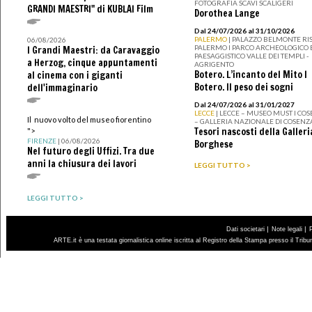
FOTOGRAFIA SCAVI SCALIGERI
GRANDI MAESTRI" di KUBLAI Film
Dorothea Lange
Dal 24/07/2026 al 31/10/2026
PALERMO
| PALAZZO BELMONTE RIS
06/08/2026
PALERMO I PARCO ARCHEOLOGICO 
I Grandi Maestri: da Caravaggio
PAESAGGISTICO VALLE DEI TEMPLI -
a Herzog, cinque appuntamenti
AGRIGENTO
Botero. L’incanto del Mito I
al cinema con i giganti
Botero. Il peso dei sogni
dell'immaginario
Dal 24/07/2026 al 31/01/2027
LECCE
| LECCE – MUSEO MUST I CO
Il nuovo volto del museo fiorentino
– GALLERIA NAZIONALE DI COSENZ
Tesori nascosti della Galleri
">
FIRENZE
| 06/08/2026
Borghese
Nel futuro degli Uffizi. Tra due
anni la chiusura dei lavori
LEGGI TUTTO >
LEGGI TUTTO >
|
|
Dati societari
Note legali
ARTE.it è una testata giornalistica online iscritta al Registro della Stampa presso il Trib