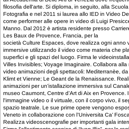
filosofia dell'arte. Si diploma, in seguito, alla Scuo
Fotografia e nel 2011 si laurea allo IED in Video D
come performer alle opere in video di Luigi Presic
Manno. Dal 2012 è artista residente presso Carrie
Les Baux de Provence, Francia, per la
società Culture Espaces, dove realizza ogni anno v
immersive utilizzando il video come materia che pl
superfici e gli spazi del luogo. Firma le videoinstal
Villes Invisibles; Voyage Imaginaire. Collabora alla
video animazioni degli spettacoli: Mediterranèe, d
Klimt et Vienne; Le Geant de la Renaissance. Real
animazioni per un’istallazione immersiva sul Canale
museo Caumont, Centre d’Art di Aix en Provence. I
l'immagine video o il virtuale, con il corpo vivo, il 
spazio teatrale. Le sue prime opere vengono espos
Veneto in collaborazione con l’Universita Ca’ Fosca
Realizza videoscenografie per importanti gala inter
Firma l’allestimento scenico di “Ivan Illic”, per la r