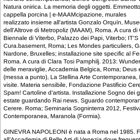
Natura onirica. La memoria degli oggetti. Emmeott
cappella porcina | e-MAAMcipazione, murales
realizzato insieme all'artista Gonzalo Orquín, Museo
dell'Altrove di Metropoliz (MAAM), Roma. A cura di G
Biennale di Viterbo, Palazzo dei Papi, Viterbo; IT
Cura.basement, Roma; Les Mondes particuliers, Ga
Nardone, Bruxelles; installazione site specific al Fe
Roma. A cura di Clara Tosi Pamphilj. 2013: Wund
delle meraviglie, Accademia Belgica, Roma; Deus
(messa a punto), La Stellina Arte Contemporanea,
visite. Materia sensibile, Fondazione Pastificio Ce
Spam! Cartoline d’artista. Installazione Sogno dei 
estate guardando Rai news. Sguardo contemporan
Cerere. Roma; Seminaria Sogninterra 2012, Festiva
Contemporanea, Maranola (Formia).
GINEVRA NAPOLEONI è nata a Roma nel 1985. 
all’Accademia di Belle Arti di Venezia dove frequenta