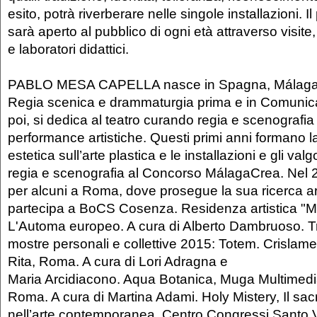
esito, potrà riverberare nelle singole installazioni. 
sarà aperto al pubblico di ogni età attraverso visite
e laboratori didattici.
PABLO MESA CAPELLA nasce in Spagna, Málaga 
Regia scenica e drammaturgia prima e in Comunic
poi, si dedica al teatro curando regia e scenografia 
performance artistiche. Questi primi anni formano 
estetica sull’arte plastica e le installazioni e gli val
regia e scenografia al Concorso MálagaCrea. Nel 2
per alcuni a Roma, dove prosegue la sua ricerca ar
partecipa a BoCS Cosenza. Residenza artistica "Mar
L'Automa europeo. A cura di Alberto Dambruoso. Tra
mostre personali e collettive 2015: Totem. Crislam
Rita, Roma. A cura di Lori Adragna e
Maria Arcidiacono. Aqua Botanica, Muga Multimedia
Roma. A cura di Martina Adami. Holy Mistery, Il sacr
nell’arte contemporanea, Centro Congressi Santo Vo