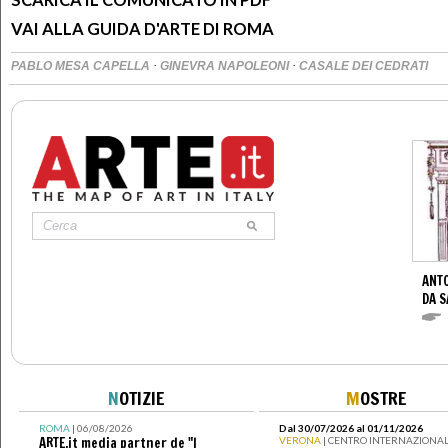
VAI ALLA GUIDA D'ARTE DI ROMA
·
·
PABLO MESA CAPELLA
GINEVRA NAPOLEONI
CASALE DEI CEDRATI
ANTO
DA S
N
OTIZIE
M
OSTRE
ROMA
| 06/08/2026
Dal 30/07/2026 al 01/11/2026
ARTE.it media partner de "I
VERONA
| CENTRO INTERNAZIONAL