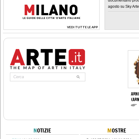
documentario prod
agosto su Sky Arte
VEDI TUTTE LE APP
>
ARN
(ARN
N
OTIZIE
M
OSTRE