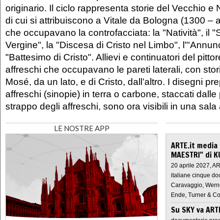
originario. Il ciclo rappresenta storie del Vecchio
di cui si attribuiscono a Vitale da Bologna (1300 –
che occupavano la controfacciata: la "Natività", il 
Vergine", la "Discesa di Cristo nel Limbo", l"'Annunc
"Battesimo di Cristo". Allievi e continuatori del pitto
affreschi che occupavano le pareti laterali, con sto
Mosé, da un lato, e di Cristo, dall’altro. I disegni pre
affreschi (sinopie) in terra o carbone, staccati dalle
strappo degli affreschi, sono ora visibili in una sala 
LE NOSTRE APP
ARTE.it media
MAESTRI" di K
20 aprile 2027, A
italiane cinque do
Caravaggio, Werne
Ende, Turner & Co
Su SKY va AR