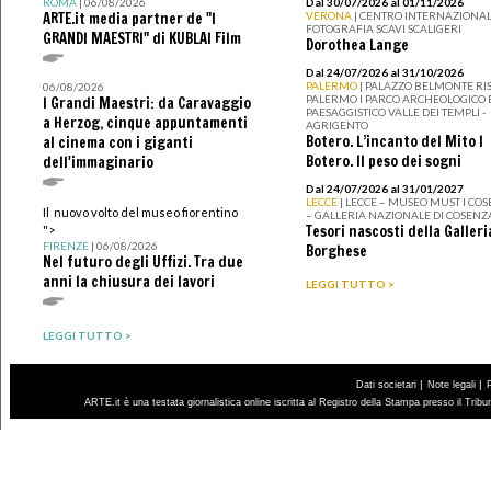
ROMA
| 06/08/2026
Dal 30/07/2026 al 01/11/2026
ARTE.it media partner de "I
VERONA
| CENTRO INTERNAZIONAL
FOTOGRAFIA SCAVI SCALIGERI
GRANDI MAESTRI" di KUBLAI Film
Dorothea Lange
Dal 24/07/2026 al 31/10/2026
PALERMO
| PALAZZO BELMONTE RIS
06/08/2026
PALERMO I PARCO ARCHEOLOGICO 
I Grandi Maestri: da Caravaggio
PAESAGGISTICO VALLE DEI TEMPLI -
a Herzog, cinque appuntamenti
AGRIGENTO
Botero. L’incanto del Mito I
al cinema con i giganti
Botero. Il peso dei sogni
dell'immaginario
Dal 24/07/2026 al 31/01/2027
LECCE
| LECCE – MUSEO MUST I CO
Il nuovo volto del museo fiorentino
– GALLERIA NAZIONALE DI COSENZ
Tesori nascosti della Galleri
">
FIRENZE
| 06/08/2026
Borghese
Nel futuro degli Uffizi. Tra due
anni la chiusura dei lavori
LEGGI TUTTO >
LEGGI TUTTO >
|
|
Dati societari
Note legali
ARTE.it è una testata giornalistica online iscritta al Registro della Stampa presso il Trib