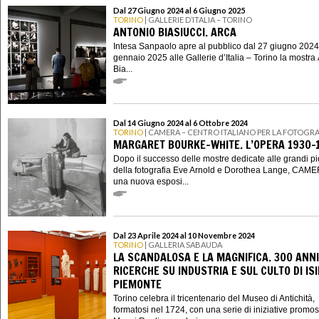
Dal 27 Giugno 2024 al 6 Giugno 2025
TORINO
| GALLERIE D’ITALIA – TORINO
ANTONIO BIASIUCCI. ARCA
Intesa Sanpaolo apre al pubblico dal 27 giugno 2024
gennaio 2025 alle Gallerie d’Italia – Torino la mostra
Bia...
Dal 14 Giugno 2024 al 6 Ottobre 2024
TORINO
| CAMERA – CENTRO ITALIANO PER LA FOTOGRA
MARGARET BOURKE-WHITE. L’OPERA 1930-
Dopo il successo delle mostre dedicate alle grandi p
della fotografia Eve Arnold e Dorothea Lange, CAME
una nuova esposi...
Dal 23 Aprile 2024 al 10 Novembre 2024
TORINO
| GALLERIA SABAUDA
LA SCANDALOSA E LA MAGNIFICA. 300 ANNI
RICERCHE SU INDUSTRIA E SUL CULTO DI ISI
PIEMONTE
Torino celebra il tricentenario del Museo di Antichità,
formatosi nel 1724, con una serie di iniziative promo