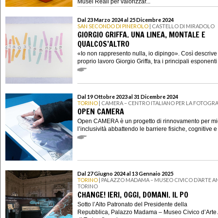
Musei Reali per valorizzar...
Dal 23 Marzo 2024 al 25 Dicembre 2024
SAN SECONDO DI PINEROLO
| CASTELLO DI MIRADOLO
GIORGIO GRIFFA. UNA LINEA, MONTALE E
QUALCOS’ALTRO
«Io non rappresento nulla, io dipingo». Così descrive 
proprio lavoro Giorgio Griffa, tra i principali esponenti a
Dal 19 Ottobre 2023 al 31 Dicembre 2024
TORINO
| CAMERA – CENTRO ITALIANO PER LA FOTOGRA
OPEN CAMERA
Open CAMERA è un progetto di rinnovamento per mig
l’inclusività abbattendo le barriere fisiche, cognitive e
Dal 27 Giugno 2024 al 13 Gennaio 2025
TORINO
| PALAZZO MADAMA – MUSEO CIVICO D’ARTE AN
TORINO
CHANGE! IERI, OGGI, DOMANI. IL PO
Sotto l’Alto Patronato del Presidente della
Repubblica, Palazzo Madama – Museo Civico d’Arte 