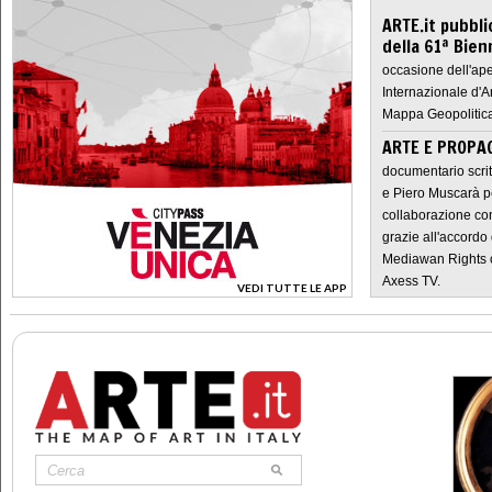
ARTE.it pubbli
della 61ª Bien
occasione dell'ape
Internazionale d'A
Mappa Geopolitica
ARTE E PROPAG
documentario scrit
e Piero Muscarà pe
collaborazione con
grazie all'accordo 
Mediawan Rights c
Axess TV.
VEDI TUTTE LE APP
>