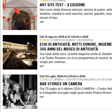
TORINO
| SEDI VARIE
ART SITE FEST - X EDIZIONE
Nel corso delle diverse edizioni, decine di autori, artisti
studiosi, ospitati in sedi storiche, parchi, giardini, mus
musei d’impr...
Dal 31 Agosto 2024 al 31 Ottobre 2024
TORINO
| TEATRO ROMANO - MUSEI REALI
ECHI DI ANTICHITÀ. NOTTI SONORE. INSIEME
300 ANNI DEL MUSEO DI ANTICHITÀ
Sul calar della sera, la bella stagione porta ai Giardin
e al Teatro Romano un ricco programma di musica, te
svago per celebrar...
Dal 25 Luglio 2024 al 6 Ottobre 2024
TORINO
| CAMERA – CENTRO ITALIANO PER LA FOTOGRA
BAR STORIES ON CAMERA
Dal 25 luglio al 6 ottobre 2024 CAMERA – Centro Ital
la Fotografia accoglie negli spazi della Project Room .