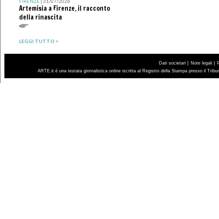
FIRENZE
| 31/07/2026
Artemisia a Firenze, il racconto
della rinascita
LEGGI TUTTO >
|
|
Dati societari
Note legali
ARTE.it è una testata giornalistica online iscritta al Registro della Stampa presso il Trib