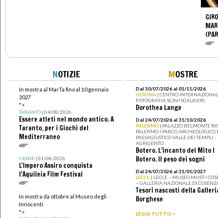
GIR
MAR
(PA
N
OTIZIE
M
OSTRE
Dal 30/07/2026 al 01/11/2026
In mostra al MarTa fino al 10 gennaio
VERONA
| CENTRO INTERNAZIONAL
2027
FOTOGRAFIA SCAVI SCALIGERI
">
Dorothea Lange
TARANTO
| 04/08/2026
Essere atleti nel mondo antico. A
Dal 24/07/2026 al 31/10/2026
PALERMO
| PALAZZO BELMONTE RIS
Taranto, per i Giochi del
PALERMO I PARCO ARCHEOLOGICO 
Mediterraneo
PAESAGGISTICO VALLE DEI TEMPLI -
AGRIGENTO
Botero. L’incanto del Mito I
Botero. Il peso dei sogni
UDINE
| 01/08/2026
L'Impero Assiro conquista
Dal 24/07/2026 al 31/01/2027
l'Aquileia Film Festival
LECCE
| LECCE – MUSEO MUST I CO
– GALLERIA NAZIONALE DI COSENZ
Tesori nascosti della Galleri
In mostra da ottobre al Museo degli
Borghese
Innocenti
">
LEGGI TUTTO >