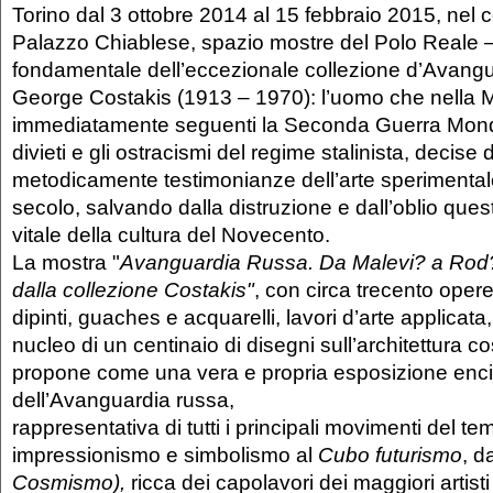
Torino dal 3 ottobre 2014 al 15 febbraio 2015, nel 
Palazzo Chiablese, spazio mostre del Polo Reale 
fondamentale dell’eccezionale collezione d’Avangu
George Costakis (1913 – 1970): l’uomo che nella 
immediatamente seguenti la Seconda Guerra Mondi
divieti e gli ostracismi del regime stalinista, decise 
metodicamente testimonianze dell’arte sperimentale
secolo, salvando dalla distruzione e dall’oblio qu
vitale della cultura del Novecento.
La mostra "
Avanguardia Russa. Da Malevi? a Rod
dalla collezione Costakis"
, con circa trecento opere
dipinti, guaches e acquarelli, lavori d’arte applicat
nucleo di un centinaio di disegni sull’architettura cos
propone come una vera e propria esposizione enc
dell’Avanguardia russa,
rappresentativa di tutti i principali movimenti del t
impressionismo e simbolismo al
Cubo futurismo
, d
Cosmismo),
ricca dei capolavori dei maggiori artisti