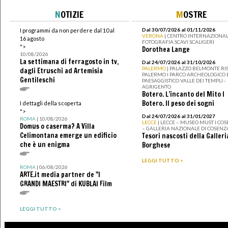
N
OTIZIE
M
OSTRE
Dal 30/07/2026 al 01/11/2026
I programmi da non perdere dal 10 al
VERONA
| CENTRO INTERNAZIONAL
16 agosto
FOTOGRAFIA SCAVI SCALIGERI
">
Dorothea Lange
10/08/2026
La settimana di ferragosto in tv,
Dal 24/07/2026 al 31/10/2026
PALERMO
| PALAZZO BELMONTE RIS
dagli Etruschi ad Artemisia
PALERMO I PARCO ARCHEOLOGICO 
Gentileschi
PAESAGGISTICO VALLE DEI TEMPLI -
AGRIGENTO
Botero. L’incanto del Mito I
Botero. Il peso dei sogni
I dettagli della scoperta
">
Dal 24/07/2026 al 31/01/2027
ROMA
| 10/08/2026
LECCE
| LECCE – MUSEO MUST I CO
Domus o caserma? A Villa
– GALLERIA NAZIONALE DI COSENZ
Celimontana emerge un edificio
Tesori nascosti della Galleri
che è un enigma
Borghese
LEGGI TUTTO >
ROMA
| 06/08/2026
ARTE.it media partner de "I
GRANDI MAESTRI" di KUBLAI Film
LEGGI TUTTO >