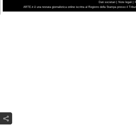
|
|
Dati societari
Note legali
ARTE.it è una testata giornalistica online iscritta al Registro della Stampa presso il Trib