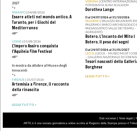
VERONA
| CENTRO INTERNAZIONAL
2027
FOTOGRAFIA SCAVI SCALIGERI
">
Dorothea Lange
TARANTO
| 04/08/2026
Essere atleti nel mondo antico. A
Dal 24/07/2026 al 31/10/2026
PALERMO
| PALAZZO BELMONTE RIS
Taranto, per i Giochi del
PALERMO I PARCO ARCHEOLOGICO 
Mediterraneo
PAESAGGISTICO VALLE DEI TEMPLI -
AGRIGENTO
Botero. L’incanto del Mito I
Botero. Il peso dei sogni
UDINE
| 01/08/2026
L'Impero Assiro conquista
Dal 24/07/2026 al 31/01/2027
l'Aquileia Film Festival
LECCE
| LECCE – MUSEO MUST I CO
– GALLERIA NAZIONALE DI COSENZ
Tesori nascosti della Galleri
In mostra da ottobre al Museo degli
Borghese
Innocenti
">
LEGGI TUTTO >
FIRENZE
| 31/07/2026
Artemisia a Firenze, il racconto
della rinascita
LEGGI TUTTO >
|
|
Dati societari
Note legali
ARTE.it è una testata giornalistica online iscritta al Registro della Stampa presso il Trib