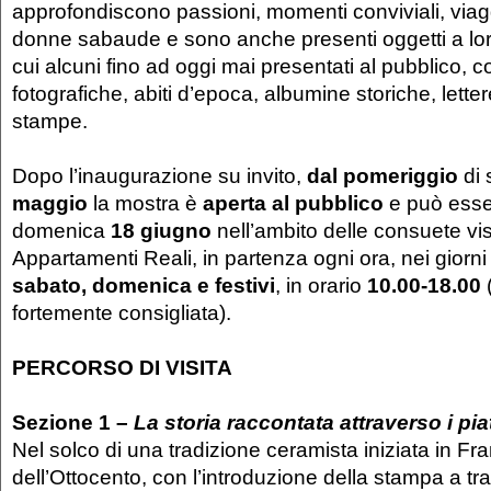
approfondiscono passioni, momenti conviviali, viaggi
donne sabaude e sono anche presenti oggetti a loro
cui alcuni fino ad oggi mai presentati al pubblico
fotografiche, abiti d’epoca, albumine storiche, lettere
stampe.
Dopo l’inaugurazione su invito,
dal pomeriggio
di 
maggio
la mostra è
aperta al pubblico
e può esse
domenica
18 giugno
nell’ambito delle consuete visi
Appartamenti Reali, in partenza ogni ora, nei giorni
sabato, domenica e festivi
, in orario
10.00-18.00
fortemente consigliata).
PERCORSO DI VISITA
Sezione 1 –
La storia raccontata attraverso i pia
Nel solco di una tradizione ceramista iniziata in Fr
dell’Ottocento, con l’introduzione della stampa a tra