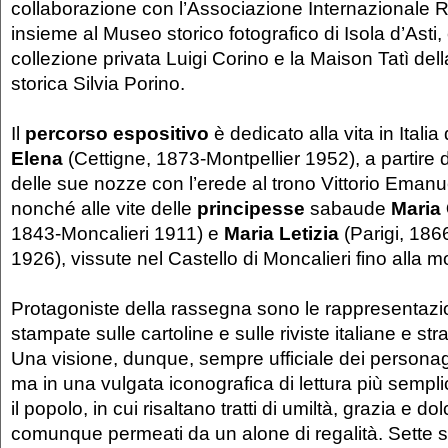
collaborazione con l’Associazione Internazionale 
insieme al Museo storico fotografico di Isola d’Asti
collezione privata Luigi Corino e la Maison Tatì del
storica Silvia Porino.
Il
percorso espositivo
è dedicato alla vita in Italia
Elena
(Cettigne, 1873-Montpellier 1952), a partire
delle sue nozze con l’erede al trono Vittorio Emanuel
nonché alle vite delle
principesse
sabaude
Maria 
1843-Moncalieri 1911) e
Maria Letizia
(Parigi, 186
1926), vissute nel Castello di Moncalieri fino alla m
Protagoniste della rassegna sono le rappresentazio
stampate sulle cartoline e sulle riviste italiane e str
Una visione, dunque, sempre ufficiale dei persona
ma in una vulgata iconografica di lettura più sempl
il popolo, in cui risaltano tratti di umiltà, grazia e d
comunque permeati da un alone di regalità. Sette 