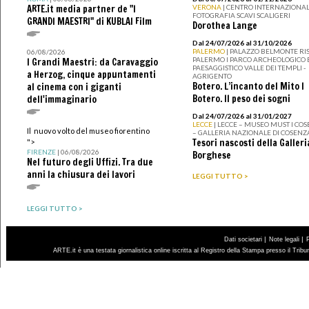
ARTE.it media partner de "I
VERONA
| CENTRO INTERNAZIONAL
FOTOGRAFIA SCAVI SCALIGERI
GRANDI MAESTRI" di KUBLAI Film
Dorothea Lange
Dal 24/07/2026 al 31/10/2026
PALERMO
| PALAZZO BELMONTE RIS
06/08/2026
PALERMO I PARCO ARCHEOLOGICO 
I Grandi Maestri: da Caravaggio
PAESAGGISTICO VALLE DEI TEMPLI -
a Herzog, cinque appuntamenti
AGRIGENTO
Botero. L’incanto del Mito I
al cinema con i giganti
Botero. Il peso dei sogni
dell'immaginario
Dal 24/07/2026 al 31/01/2027
LECCE
| LECCE – MUSEO MUST I CO
Il nuovo volto del museo fiorentino
– GALLERIA NAZIONALE DI COSENZ
Tesori nascosti della Galleri
">
FIRENZE
| 06/08/2026
Borghese
Nel futuro degli Uffizi. Tra due
anni la chiusura dei lavori
LEGGI TUTTO >
LEGGI TUTTO >
|
|
Dati societari
Note legali
ARTE.it è una testata giornalistica online iscritta al Registro della Stampa presso il Trib