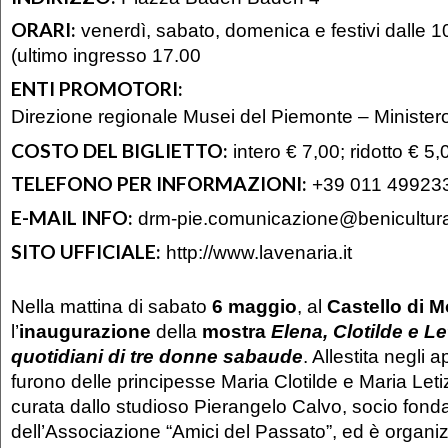
ORARI:
venerdì, sabato, domenica e festivi dalle 1
(ultimo ingresso 17.00
ENTI PROMOTORI:
Direzione regionale Musei del Piemonte – Ministero
COSTO DEL BIGLIETTO:
intero € 7,00; ridotto € 5,
TELEFONO PER INFORMAZIONI:
+39 011 49923
E-MAIL INFO:
drm-pie.comunicazione@benicultural
SITO UFFICIALE:
http://www.lavenaria.it
Nella mattina di sabato
6 maggio
, al
Castello di M
l’
inaugurazione
della
mostra
Elena, Clotilde e Let
quotidiani di tre donne sabaude
. Allestita negli
furono delle principesse Maria Clotilde e Maria Leti
curata dallo studioso Pierangelo Calvo, socio fond
dell’Associazione “Amici del Passato”, ed è organiz