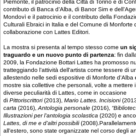
Piemonte, il patrocinio della Città di Torino e di Con
contributo di Banca d’Alba, di Banor Sim e dell’Age
Mondovì e il patrocinio e il contributo della Fondazi
Culturali Ebraici in Italia e del Comune di Monforte 
collaborazione con Lattes Editori.
La mostra
si presenta al tempo stesso come
un si
traguardo e un nuovo punto di partenza
: fin dal
2009, la Fondazione Bottari Lattes ha promosso nu
tratteggiando l’attività dell’artista come tessere di 
allestendo nelle sedi espositive di Monforte d’Alba e
mostre sia collettive che personali, volte a mettere 
diverse peculiarità di Lattes, come in occasione
di
Pittoriscrittori
(2013),
Mario Lattes.
Incisioni
(2013
carta
(2016),
Antologia personale
(2016),
“Bibliotec
Illustrazioni per l’antologia scolastica
(2020) e anc
Lattes, di me e d’altri possibili
(2008).Parallelamente,
all’estero, sono state organizzate nel corso degli a