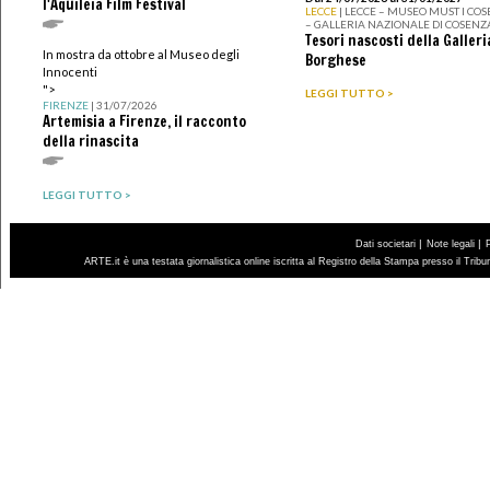
l'Aquileia Film Festival
LECCE
| LECCE – MUSEO MUST I CO
– GALLERIA NAZIONALE DI COSENZ
Tesori nascosti della Galleri
In mostra da ottobre al Museo degli
Borghese
Innocenti
">
LEGGI TUTTO >
FIRENZE
| 31/07/2026
Artemisia a Firenze, il racconto
della rinascita
LEGGI TUTTO >
|
|
Dati societari
Note legali
ARTE.it è una testata giornalistica online iscritta al Registro della Stampa presso il Trib