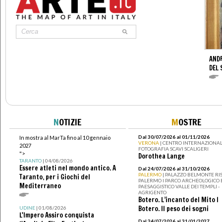
AND
DEL 
N
OTIZIE
M
OSTRE
Dal 30/07/2026 al 01/11/2026
In mostra al MarTa fino al 10 gennaio
VERONA
| CENTRO INTERNAZIONAL
2027
FOTOGRAFIA SCAVI SCALIGERI
">
Dorothea Lange
TARANTO
| 04/08/2026
Essere atleti nel mondo antico. A
Dal 24/07/2026 al 31/10/2026
PALERMO
| PALAZZO BELMONTE RIS
Taranto, per i Giochi del
PALERMO I PARCO ARCHEOLOGICO 
Mediterraneo
PAESAGGISTICO VALLE DEI TEMPLI -
AGRIGENTO
Botero. L’incanto del Mito I
Botero. Il peso dei sogni
UDINE
| 01/08/2026
L'Impero Assiro conquista
Dal 24/07/2026 al 31/01/2027