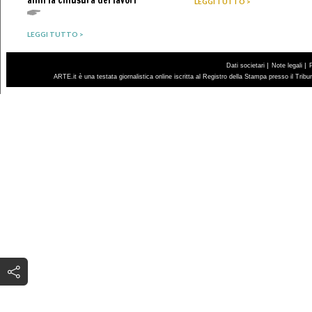
LEGGI TUTTO >
LEGGI TUTTO >
|
|
Dati societari
Note legali
ARTE.it è una testata giornalistica online iscritta al Registro della Stampa presso il Trib