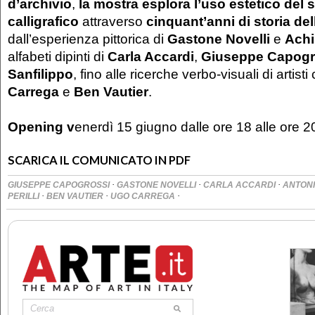
d’archivio
,
la mostra esplora l’uso estetico del
calligrafico
attraverso
cinquant’anni di storia del
dall’esperienza pittorica di
Gastone Novelli
e
Achil
alfabeti dipinti di
Carla Accard
i
,
Giuseppe Capogr
Sanfilippo
, fino alle ricerche verbo-visuali di artis
Carrega
e
Ben Vautier
.
Opening v
enerdì 15 giugno dalle ore 18 alle ore 
SCARICA IL COMUNICATO IN PDF
·
·
·
GIUSEPPE CAPOGROSSI
GASTONE NOVELLI
CARLA ACCARDI
ANTONI
·
·
·
PERILLI
BEN VAUTIER
UGO CARREGA