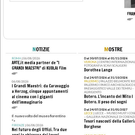
FRA
N
OTIZIE
M
OSTRE
ROMA
| 06/08/2026
Dal 30/07/2026 al 01/11/2026
ARTE.it media partner de "I
VERONA
| CENTRO INTERNAZIONAL
FOTOGRAFIA SCAVI SCALIGERI
GRANDI MAESTRI" di KUBLAI Film
Dorothea Lange
Dal 24/07/2026 al 31/10/2026
PALERMO
| PALAZZO BELMONTE RIS
06/08/2026
PALERMO I PARCO ARCHEOLOGICO 
I Grandi Maestri: da Caravaggio
PAESAGGISTICO VALLE DEI TEMPLI -
a Herzog, cinque appuntamenti
AGRIGENTO
Botero. L’incanto del Mito I
al cinema con i giganti
Botero. Il peso dei sogni
dell'immaginario
Dal 24/07/2026 al 31/01/2027
LECCE
| LECCE – MUSEO MUST I CO
Il nuovo volto del museo fiorentino
– GALLERIA NAZIONALE DI COSENZ
Tesori nascosti della Galleri
">
FIRENZE
| 06/08/2026
Borghese
Nel futuro degli Uffizi. Tra due
anni la chiusura dei lavori