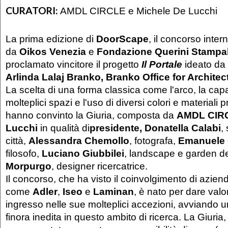
CURATORI:
AMDL CIRCLE e Michele De Lucchi
La prima edizione di
DoorScape
, il concorso inter
da
Oikos Venezia
e
Fondazione Querini Stampali
proclamato vincitore il progetto
Il Portale
ideato da
Arlinda Lalaj Branko, Branko Office for Architec
La scelta di una forma classica come l'arco, la capa
molteplici spazi e l'uso di diversi colori e materiali 
hanno convinto la Giuria, composta da
AMDL CIRC
Lucchi
in qualità di
presidente, Donatella Calabi
,
città,
Alessandra Chemollo
, fotografa,
Emanuele 
filosofo,
Luciano Giubbilei
, landscape e garden d
Morpurgo
, designer ricercatrice.
Il concorso, che ha visto il coinvolgimento di azien
come
Adler
,
Iseo
e
Laminan
, è nato per dare valo
ingresso nelle sue molteplici accezioni, avviando u
finora inedita in questo ambito di ricerca. La Giuria