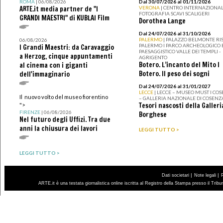
ROMA
| 06/08/2026
Dal 30/07/2026 al 01/11/2026
ARTE.it media partner de "I
VERONA
| CENTRO INTERNAZIONAL
FOTOGRAFIA SCAVI SCALIGERI
GRANDI MAESTRI" di KUBLAI Film
Dorothea Lange
Dal 24/07/2026 al 31/10/2026
PALERMO
| PALAZZO BELMONTE RIS
06/08/2026
PALERMO I PARCO ARCHEOLOGICO 
I Grandi Maestri: da Caravaggio
PAESAGGISTICO VALLE DEI TEMPLI -
a Herzog, cinque appuntamenti
AGRIGENTO
Botero. L’incanto del Mito I
al cinema con i giganti
Botero. Il peso dei sogni
dell'immaginario
Dal 24/07/2026 al 31/01/2027
LECCE
| LECCE – MUSEO MUST I CO
Il nuovo volto del museo fiorentino
– GALLERIA NAZIONALE DI COSENZ
Tesori nascosti della Galleri
">
FIRENZE
| 06/08/2026
Borghese
Nel futuro degli Uffizi. Tra due
anni la chiusura dei lavori
LEGGI TUTTO >
LEGGI TUTTO >
|
|
Dati societari
Note legali
ARTE.it è una testata giornalistica online iscritta al Registro della Stampa presso il Trib