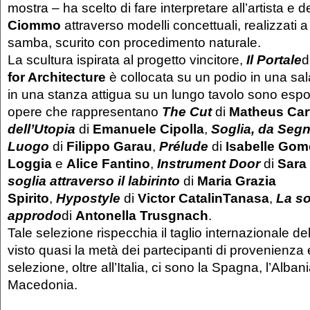
mostra – ha scelto di fare interpretare all’artista e 
Ciommo
attraverso modelli concettuali, realizzati 
samba, scurito con procedimento naturale.
La scultura ispirata al progetto vincitore,
Il Portale
d
for Architecture
è collocata su un podio in una sa
in una stanza attigua su un lungo tavolo sono espos
opere che rappresentano
The Cut
di
Matheus Car
dell’Utopia
di
Emanuele Cipolla
,
Soglia, da Seg
Luogo
di
Filippo Garau
,
Prélude
di
Isabelle Gom
Loggia
e
Alice Fantino
,
Instrument Door
di
Sara
soglia attraverso il labirinto
di
Maria Grazia
Spirito
,
Hypostyle
di
Victor CatalinTanasa
,
La s
approdo
di
Antonella Trusgnach
.
Tale selezione rispecchia il taglio internazionale d
visto quasi la metà dei partecipanti di provenienza 
selezione, oltre all’Italia, ci sono la Spagna, l’Alba
Macedonia.