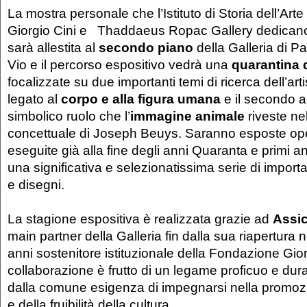
La mostra personale che l’Istituto di Storia dell’Ar
Giorgio Cini e Thaddaeus Ropac Gallery dedicano a
sarà allestita al
secondo piano
della Galleria di P
Vio e il percorso espositivo vedrà una
quarantina 
focalizzate su due importanti temi di ricerca dell’art
legato al
corpo e alla figura umana
e il secondo a
simbolico ruolo che l’
immagine animale
riveste ne
concettuale di Joseph Beuys. Saranno esposte op
eseguite già alla fine degli anni Quaranta e primi 
una significativa e selezionatissima serie di import
e disegni.
La stagione espositiva è realizzata grazie ad
Assic
main partner della Galleria fin dalla sua riapertura 
anni sostenitore istituzionale della Fondazione Gior
collaborazione è frutto di un legame proficuo e du
dalla comune esigenza di impegnarsi nella promoz
e della fruibilità della cultura.