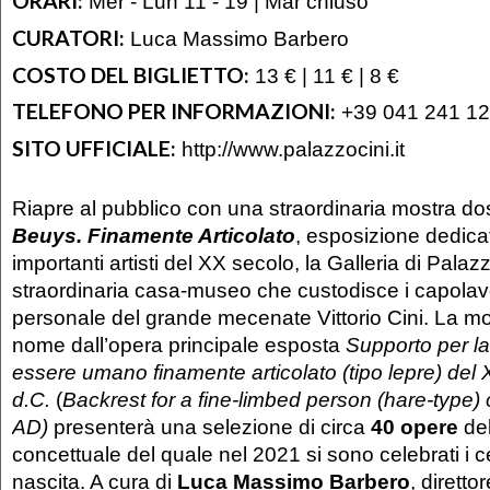
ORARI:
Mer - Lun 11 - 19 | Mar chiuso
CURATORI:
Luca Massimo Barbero
COSTO DEL BIGLIETTO:
13 € | 11 € | 8 €
TELEFONO PER INFORMAZIONI:
+39 041 241 1
SITO UFFICIALE:
http://www.palazzocini.it
Riapre al pubblico con una straordinaria mostra do
Beuys. Finamente Articolato
, esposizione dedica
importanti artisti del XX secolo, la Galleria di Palaz
straordinaria casa-museo che custodisce i capolavo
personale del grande mecenate Vittorio Cini. La mo
nome dall’opera principale esposta
Supporto per la
essere umano finamente articolato (tipo lepre) del
d.C.
(
Backrest for a fine-limbed person (hare-type) 
AD)
presenterà una selezione di circa
40 opere
del
concettuale del quale nel 2021 si sono celebrati i c
nascita. A cura di
Luca Massimo Barbero
, direttor