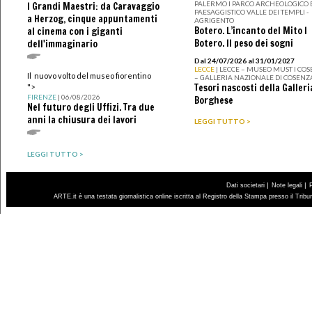
PALERMO I PARCO ARCHEOLOGICO 
I Grandi Maestri: da Caravaggio
PAESAGGISTICO VALLE DEI TEMPLI -
a Herzog, cinque appuntamenti
AGRIGENTO
Botero. L’incanto del Mito I
al cinema con i giganti
Botero. Il peso dei sogni
dell'immaginario
Dal 24/07/2026 al 31/01/2027
LECCE
| LECCE – MUSEO MUST I CO
Il nuovo volto del museo fiorentino
– GALLERIA NAZIONALE DI COSENZ
Tesori nascosti della Galleri
">
FIRENZE
| 06/08/2026
Borghese
Nel futuro degli Uffizi. Tra due
anni la chiusura dei lavori
LEGGI TUTTO >
LEGGI TUTTO >
|
|
Dati societari
Note legali
ARTE.it è una testata giornalistica online iscritta al Registro della Stampa presso il Trib