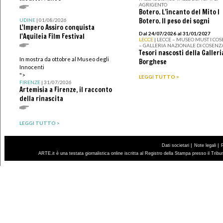
AGRIGENTO
Botero. L’incanto del Mito I
Botero. Il peso dei sogni
UDINE
| 01/08/2026
L'Impero Assiro conquista
Dal 24/07/2026 al 31/01/2027
l'Aquileia Film Festival
LECCE
| LECCE – MUSEO MUST I CO
– GALLERIA NAZIONALE DI COSENZ
Tesori nascosti della Galleri
In mostra da ottobre al Museo degli
Borghese
Innocenti
">
LEGGI TUTTO >
FIRENZE
| 31/07/2026
Artemisia a Firenze, il racconto
della rinascita
LEGGI TUTTO >
|
|
Dati societari
Note legali
ARTE.it è una testata giornalistica online iscritta al Registro della Stampa presso il Trib