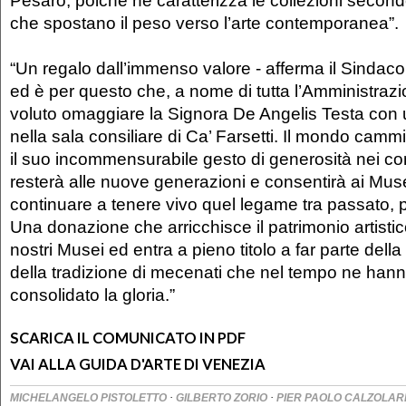
Pesaro, poiché ne caratterizza le collezioni secondo
che spostano il peso verso l’arte contemporanea”.
“Un regalo dall’immenso valore - afferma il Sindaco
ed è per questo che, a nome di tutta l’Amministra
voluto omaggiare la Signora De Angelis Testa con 
nella sala consiliare di Ca’ Farsetti. Il mondo camm
il suo incommensurabile gesto di generosità nei con
resterà alle nuove generazioni e consentirà ai Musei
continuare a tenere vivo quel legame tra passato, p
Una donazione che arricchisce il patrimonio artistic
nostri Musei ed entra a pieno titolo a far parte della 
della tradizione di mecenati che nel tempo ne hann
consolidato la gloria.”
SCARICA IL COMUNICATO IN PDF
VAI ALLA GUIDA D'ARTE DI VENEZIA
·
·
MICHELANGELO PISTOLETTO
GILBERTO ZORIO
PIER PAOLO CALZOLAR