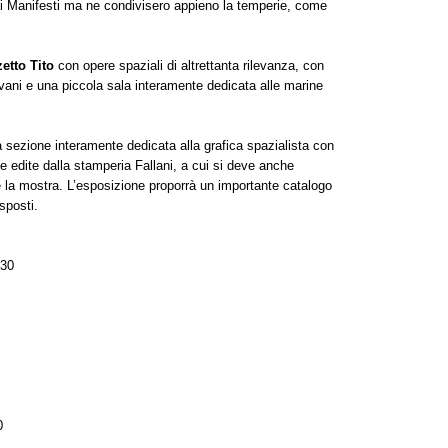
 ai Manifesti ma ne condivisero appieno la temperie, come
zetto Tito
con opere spaziali di altrettanta rilevanza, con
ovani e una piccola sala interamente dedicata alle marine
a sezione interamente dedicata alla grafica spazialista con
edite dalla stamperia Fallani, a cui si deve anche
te la mostra. L’esposizione proporrà un importante catalogo
esposti.
.30
0