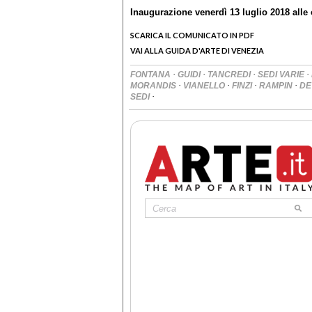
Inaugurazione venerdì 13 luglio 2018 alle 
SCARICA IL COMUNICATO IN PDF
VAI ALLA GUIDA D'ARTE DI VENEZIA
·
·
·
·
FONTANA
GUIDI
TANCREDI
SEDI VARIE
·
·
·
·
MORANDIS
VIANELLO
FINZI
RAMPIN
DE
·
SEDI