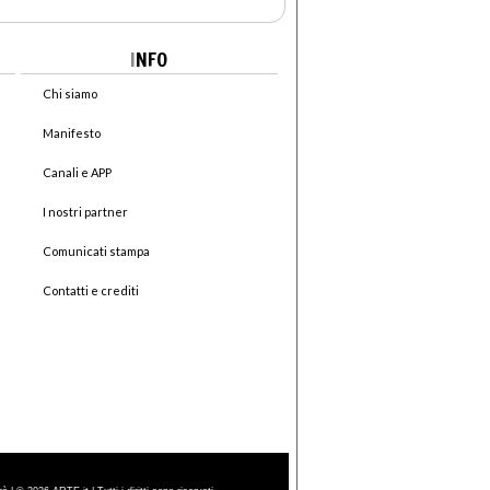
I
NFO
Chi siamo
Manifesto
Canali e APP
I nostri partner
Comunicati stampa
Contatti e crediti