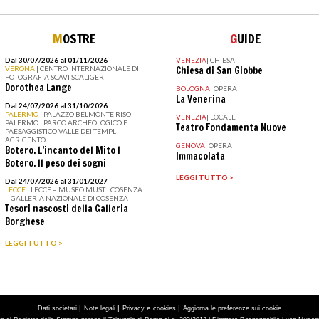
M
OSTRE
G
UIDE
Dal 30/07/2026 al 01/11/2026
VENEZIA
|
CHIESA
VERONA
| CENTRO INTERNAZIONALE DI
Chiesa di San Giobbe
FOTOGRAFIA SCAVI SCALIGERI
Dorothea Lange
BOLOGNA
|
OPERA
La Venerina
Dal 24/07/2026 al 31/10/2026
PALERMO
| PALAZZO BELMONTE RISO -
VENEZIA
|
LOCALE
PALERMO I PARCO ARCHEOLOGICO E
Teatro Fondamenta Nuove
PAESAGGISTICO VALLE DEI TEMPLI -
AGRIGENTO
GENOVA
|
OPERA
Botero. L’incanto del Mito I
Immacolata
Botero. Il peso dei sogni
LEGGI TUTTO >
Dal 24/07/2026 al 31/01/2027
LECCE
| LECCE – MUSEO MUST I COSENZA
– GALLERIA NAZIONALE DI COSENZA
Tesori nascosti della Galleria
Borghese
LEGGI TUTTO >
|
|
e
|
Dati societari
Note legali
Privacy
cookies
Aggiorna le preferenze sui cookie