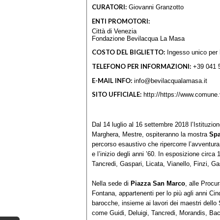
CURATORI:
Giovanni Granzotto
ENTI PROMOTORI:
Città di Venezia
Fondazione Bevilacqua La Masa
COSTO DEL BIGLIETTO:
Ingesso unico per le
TELEFONO PER INFORMAZIONI:
+39 041 
E-MAIL INFO:
info@bevilacqualamasa.it
SITO UFFICIALE:
http://https://www.comune.
Dal 14 luglio al 16 settembre 2018 l’Istituzi
Marghera, Mestre, ospiteranno la mostra
Spa
percorso esaustivo che ripercorre l’avventura
e l’inizio degli anni ’60. In esposizione circ
Tancredi, Gaspari, Licata, Vianello, Finzi, Ga
Nella sede di
Piazza San Marco
, alle Procu
Fontana, appartenenti per lo più agli anni Ci
barocche, insieme ai lavori dei maestri dello
come Guidi, Deluigi, Tancredi, Morandis, Bacci