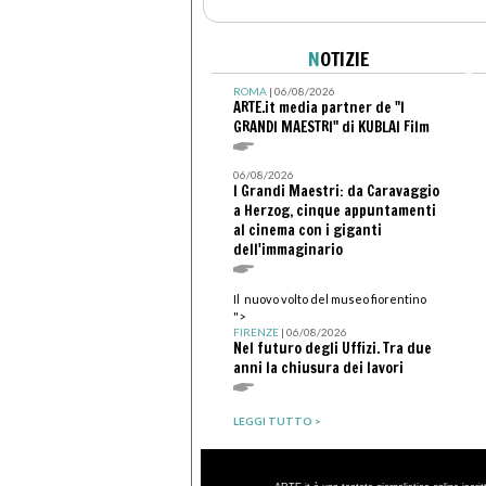
N
OTIZIE
ROMA
| 06/08/2026
ARTE.it media partner de "I
GRANDI MAESTRI" di KUBLAI Film
06/08/2026
I Grandi Maestri: da Caravaggio
a Herzog, cinque appuntamenti
al cinema con i giganti
dell'immaginario
Il nuovo volto del museo fiorentino
">
FIRENZE
| 06/08/2026
Nel futuro degli Uffizi. Tra due
anni la chiusura dei lavori
LEGGI TUTTO >