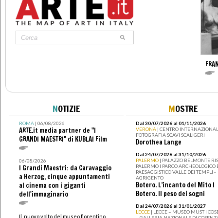
FRA
N
OTIZIE
M
OSTRE
ROMA
| 06/08/2026
Dal 30/07/2026 al 01/11/2026
ARTE.it media partner de "I
VERONA
| CENTRO INTERNAZIONAL
FOTOGRAFIA SCAVI SCALIGERI
GRANDI MAESTRI" di KUBLAI Film
Dorothea Lange
Dal 24/07/2026 al 31/10/2026
PALERMO
| PALAZZO BELMONTE RIS
06/08/2026
PALERMO I PARCO ARCHEOLOGICO 
I Grandi Maestri: da Caravaggio
PAESAGGISTICO VALLE DEI TEMPLI -
a Herzog, cinque appuntamenti
AGRIGENTO
Botero. L’incanto del Mito I
al cinema con i giganti
Botero. Il peso dei sogni
dell'immaginario
Dal 24/07/2026 al 31/01/2027
LECCE
| LECCE – MUSEO MUST I CO
Il nuovo volto del museo fiorentino
– GALLERIA NAZIONALE DI COSENZ