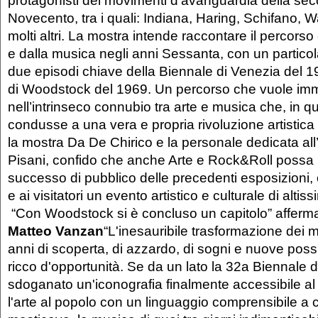
protagonisti dei movimenti d’avanguardia della se
Novecento, tra i quali: Indiana, Haring, Schifano, W
molti altri. La mostra intende raccontare il percorso
e dalla musica negli anni Sessanta, con un particola
due episodi chiave della Biennale di Venezia del 1
di Woodstock del 1969. Un percorso che vuole immer
nell’intrinseco connubio tra arte e musica che, in qu
condusse a una vera e propria rivoluzione artistica
la mostra Da De Chirico e la personale dedicata all
Pisani, confido che anche Arte e Rock&Roll possa r
successo di pubblico delle precedenti esposizioni, o
e ai visitatori un evento artistico e culturale di altissi
“Con Woodstock si è concluso un capitolo” affer
Matteo Vanzan
“L'inesauribile trasformazione dei m
anni di scoperta, di azzardo, di sogni e nuove poss
ricco d'opportunità. Se da un lato la 32a Biennale 
sdoganato un'iconografia finalmente accessibile al
l'arte al popolo con un linguaggio comprensibile a c