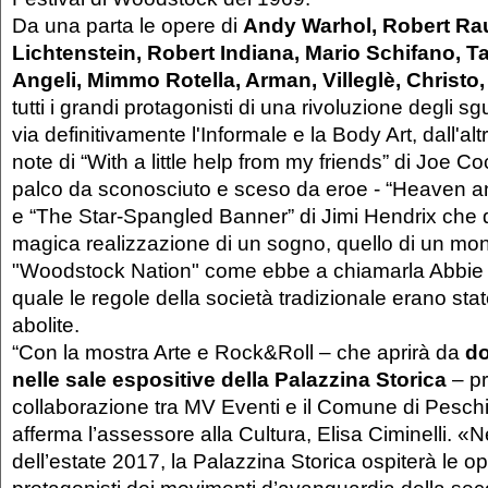
Da una parta le opere di
Andy Warhol, Robert Ra
Lichtenstein, Robert Indiana, Mario Schifano, T
Angeli, Mimmo Rotella, Arman, Villeglè, Christo, 
tutti i grandi protagonisti di una rivoluzione degli 
via definitivamente l'Informale e la Body Art, dall'alt
note di “With a little help from my friends” di Joe Coc
palco da sconosciuto e sceso da eroe - “Heaven a
e “The Star-Spangled Banner” di Jimi Hendrix che 
magica realizzazione di un sogno, quello di un mond
"Woodstock Nation" come ebbe a chiamarla Abbie 
quale le regole della società tradizionale erano s
abolite.
“Con la mostra Arte e Rock&Roll – che aprirà da
do
nelle sale espositive della Palazzina Storica
– pr
collaborazione tra MV Eventi e il Comune di Pesch
afferma l’assessore alla Cultura, Elisa Ciminelli. «N
dell’estate 2017, la Palazzina Storica ospiterà le ope