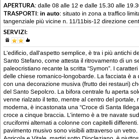
APERTURA
:
dalle 08 alle 12 e dalle 15.30 alle 19.
TRASPORTI
:
in auto
: situato in zona a traffico lim
tangenziale più vicine n. 11/11bis-12 direzione cen
SERVIZI:
L’edificio, dall’aspetto semplice, è tra i più antichi 
Santo Stefano, come attesta il ritrovamento di un s
paleocristiano recante la scritta “Symon”. I caratteri 
delle chiese romanico-longobarde. La facciata è a
con una decorazione musiva (frutto dei restauri) ch
del Santo Sepolcro. La bifora centrale fu aperta s
venne rialzato il tetto, mentre al centro del portale, 
moderna, è incastonata una “Croce di Santa Ildega
croce a cinque braccia. L’interno è a tre navate sudd
cruciformi alternati a colonne con capitelli differenti.
pavimento musivo sono visibili attraverso un vetro
Agricola e Vitale, martiri sotto Diocleziano, è piutto