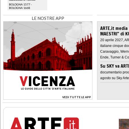
BOLOGNA 1577 -
BOLOGNA 1668
LE NOSTRE APP
ARTE.it media
MAESTRI" di K
20 aprile 2027, A
italiane cinque do
Caravaggio, Werne
Ende, Turner & Co
Su SKY va AR
documentario prod
agosto su Sky Arte
VEDI TUTTE LE APP
>