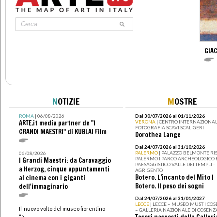
GIA
N
OTIZIE
M
OSTRE
ROMA
| 06/08/2026
Dal 30/07/2026 al 01/11/2026
ARTE.it media partner de "I
VERONA
| CENTRO INTERNAZIONAL
FOTOGRAFIA SCAVI SCALIGERI
GRANDI MAESTRI" di KUBLAI Film
Dorothea Lange
Dal 24/07/2026 al 31/10/2026
PALERMO
| PALAZZO BELMONTE RIS
06/08/2026
PALERMO I PARCO ARCHEOLOGICO 
I Grandi Maestri: da Caravaggio
PAESAGGISTICO VALLE DEI TEMPLI -
a Herzog, cinque appuntamenti
AGRIGENTO
Botero. L’incanto del Mito I
al cinema con i giganti
Botero. Il peso dei sogni
dell'immaginario
Dal 24/07/2026 al 31/01/2027
LECCE
| LECCE – MUSEO MUST I CO
Il nuovo volto del museo fiorentino
– GALLERIA NAZIONALE DI COSENZ
Tesori nascosti della Galleri
">