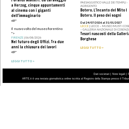
PAESAGGISTICO VALLE DEI TEMPLI -
a Herzog, cinque appuntamenti
AGRIGENTO
Botero. L’incanto del Mito I
al cinema con i giganti
Botero. Il peso dei sogni
dell'immaginario
Dal 24/07/2026 al 31/01/2027
LECCE
| LECCE – MUSEO MUST I CO
Il nuovo volto del museo fiorentino
– GALLERIA NAZIONALE DI COSENZ
Tesori nascosti della Galleri
">
FIRENZE
| 06/08/2026
Borghese
Nel futuro degli Uffizi. Tra due
anni la chiusura dei lavori
LEGGI TUTTO >
LEGGI TUTTO >
|
|
Dati societari
Note legali
ARTE.it è una testata giornalistica online iscritta al Registro della Stampa presso il Trib