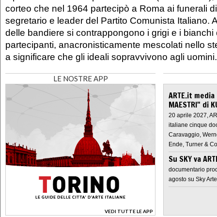
corteo che nel 1964 partecipò a Roma ai funerali di 
segretario e leader del Partito Comunista Italiano.
delle bandiere si contrappongono i grigi e i bianchi d
partecipanti, anacronisticamente mescolati nello s
a significare che gli ideali sopravvivono agli uomini.
LE NOSTRE APP
ARTE.it media
MAESTRI" di K
20 aprile 2027, A
italiane cinque do
Caravaggio, Werne
Ende, Turner & Co
Su SKY va AR
documentario prod
agosto su Sky Arte
VEDI TUTTE LE APP
>