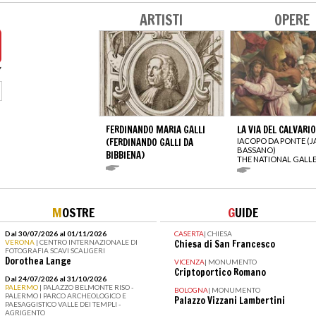
ARTISTI
OPERE
FERDINANDO MARIA GALLI
LA VIA DEL CALVARIO
(FERDINANDO GALLI DA
IACOPO DA PONTE (
BASSANO)
BIBBIENA)
THE NATIONAL GALL
M
OSTRE
G
UIDE
Dal 30/07/2026 al 01/11/2026
CASERTA
|
CHIESA
VERONA
| CENTRO INTERNAZIONALE DI
Chiesa di San Francesco
FOTOGRAFIA SCAVI SCALIGERI
Dorothea Lange
VICENZA
|
MONUMENTO
Criptoportico Romano
Dal 24/07/2026 al 31/10/2026
PALERMO
| PALAZZO BELMONTE RISO -
BOLOGNA
|
MONUMENTO
PALERMO I PARCO ARCHEOLOGICO E
Palazzo Vizzani Lambertini
PAESAGGISTICO VALLE DEI TEMPLI -
AGRIGENTO