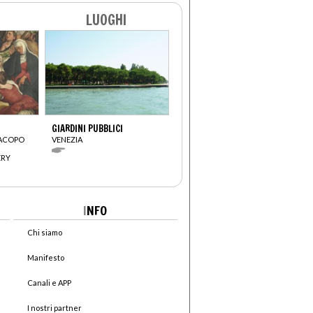
LUOGHI
GIARDINI PUBBLICI
JACOPO
VENEZIA
ERY
I
NFO
Chi siamo
Manifesto
Canali e APP
I nostri partner