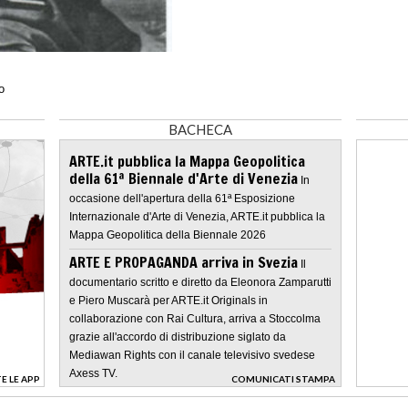
o
BACHECA
ARTE.it pubblica la Mappa Geopolitica
della 61ª Biennale d'Arte di Venezia
In
occasione dell'apertura della 61ª Esposizione
Internazionale d'Arte di Venezia, ARTE.it pubblica la
Mappa Geopolitica della Biennale 2026
ARTE E PROPAGANDA arriva in Svezia
Il
documentario scritto e diretto da Eleonora Zamparutti
e Piero Muscarà per ARTE.it Originals in
collaborazione con Rai Cultura, arriva a Stoccolma
grazie all'accordo di distribuzione siglato da
Mediawan Rights con il canale televisivo svedese
Axess TV.
E LE APP
COMUNICATI STAMPA
>