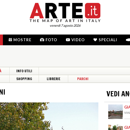
venerdì 7 agosto 2026
MOSTRE
FOTO
VIDEO
SPECIALI
À
INFO UTILI
I
SHOPPING
LIBRERIE
PARCHI
NI
VEDI A
GI
VIA
GI