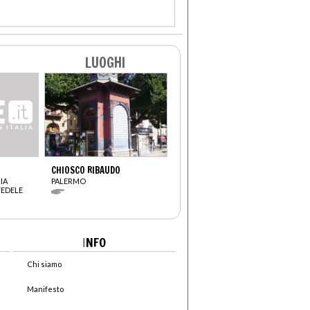
LUOGHI
CHIOSCO RIBAUDO
IA
PALERMO
FEDELE
I
NFO
Chi siamo
Manifesto