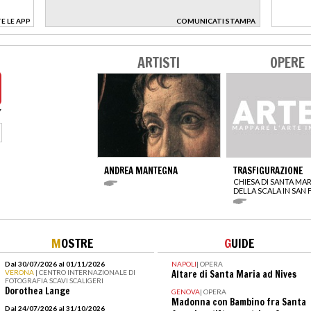
E LE APP
COMUNICATI STAMPA
>
ARTISTI
OPERE
ANDREA MANTEGNA
TRASFIGURAZIONE
CHIESA DI SANTA MAR
DELLA SCALA IN SAN 
M
OSTRE
G
UIDE
Dal 30/07/2026 al 01/11/2026
NAPOLI
|
OPERA
VERONA
| CENTRO INTERNAZIONALE DI
Altare di Santa Maria ad Nives
FOTOGRAFIA SCAVI SCALIGERI
Dorothea Lange
GENOVA
|
OPERA
Madonna con Bambino fra Santa
Dal 24/07/2026 al 31/10/2026