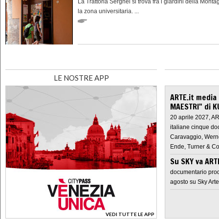
La Trattoria Serghei si trova fra i giardini della Monta
la zona universitaria. ...
LE NOSTRE APP
ARTE.it media
MAESTRI" di K
20 aprile 2027, A
italiane cinque do
Caravaggio, Werne
Ende, Turner & Co
Su SKY va AR
documentario prod
agosto su Sky Arte
VEDI TUTTE LE APP