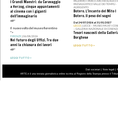
PALERMO I PARCO ARCHEOLOGICO 
I Grandi Maestri: da Caravaggio
PAESAGGISTICO VALLE DEI TEMPLI -
a Herzog, cinque appuntamenti
AGRIGENTO
Botero. L’incanto del Mito I
al cinema con i giganti
Botero. Il peso dei sogni
dell'immaginario
Dal 24/07/2026 al 31/01/2027
LECCE
| LECCE – MUSEO MUST I CO
Il nuovo volto del museo fiorentino
– GALLERIA NAZIONALE DI COSENZ
Tesori nascosti della Galleri
">
FIRENZE
| 06/08/2026
Borghese
Nel futuro degli Uffizi. Tra due
anni la chiusura dei lavori
LEGGI TUTTO >
LEGGI TUTTO >
|
|
Dati societari
Note legali
ARTE.it è una testata giornalistica online iscritta al Registro della Stampa presso il Trib