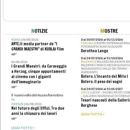
N
OTIZIE
M
OSTRE
ROMA
| 06/08/2026
Dal 30/07/2026 al 01/11/2026
ARTE.it media partner de "I
VERONA
| CENTRO INTERNAZIONAL
FOTOGRAFIA SCAVI SCALIGERI
GRANDI MAESTRI" di KUBLAI Film
Dorothea Lange
Dal 24/07/2026 al 31/10/2026
PALERMO
| PALAZZO BELMONTE RIS
06/08/2026
PALERMO I PARCO ARCHEOLOGICO 
I Grandi Maestri: da Caravaggio
PAESAGGISTICO VALLE DEI TEMPLI -
a Herzog, cinque appuntamenti
AGRIGENTO
Botero. L’incanto del Mito I
al cinema con i giganti
Botero. Il peso dei sogni
dell'immaginario
Dal 24/07/2026 al 31/01/2027
LECCE
| LECCE – MUSEO MUST I CO
Il nuovo volto del museo fiorentino
– GALLERIA NAZIONALE DI COSENZ
Tesori nascosti della Galleri
">
FIRENZE
| 06/08/2026
Borghese
Nel futuro degli Uffizi. Tra due
anni la chiusura dei lavori
LEGGI TUTTO >
LEGGI TUTTO >