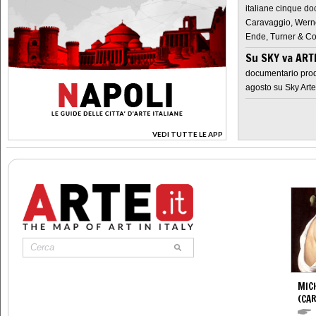
italiane cinque do
Caravaggio, Werne
Ende, Turner & Co
Su SKY va AR
documentario prod
agosto su Sky Arte
VEDI TUTTE LE APP
>
MIC
(CA