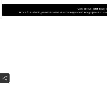
|
|
Dati societari
Note legali
ARTE.it è una testata giornalistica online iscritta al Registro della Stampa presso il Trib