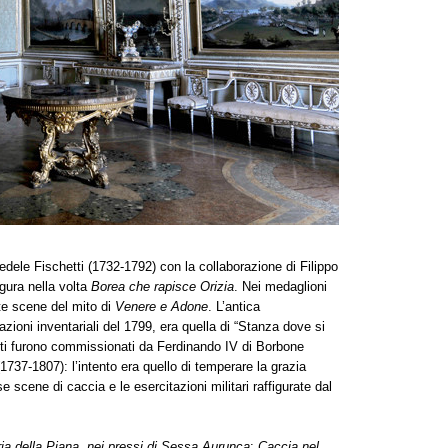
Fedele Fischetti (1732-1792) con la collaborazione di Filippo
gura nella volta
Borea che rapisce Orizia
. Nei medaglioni
te scene del mito di
Venere e Adone
. L’antica
azioni inventariali del 1799, era quella di “Stanza dove si
areti furono commissionati da Ferdinando IV di Borbone
1737-1807): l’intento era quello di temperare la grazia
e scene di caccia e le esercitazioni militari raffigurate dal
ria della Piana
,
nei pressi di Sessa Aurunca
;
Caccia nel