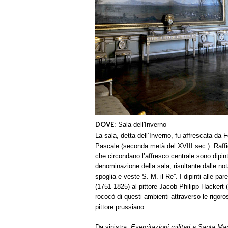
DOVE
:
Sala dell'Inverno
La sala, detta dell’Inverno, fu affrescata da 
Pascale (seconda metà del XVIII sec.). Raffi
che circondano l’affresco centrale sono dipin
denominazione della sala, risultante dalle not
spoglia e veste S. M. il Re”. I dipinti alle p
(1751-1825) al pittore Jacob Philipp Hackert (
rococò di questi ambienti attraverso le rigoros
pittore prussiano.
Da sinistra:
Esercitazioni militari a Santa Ma