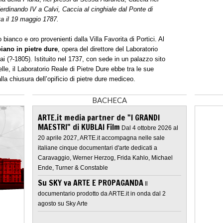
Ferdinando IV a Calvi, Caccia al cinghiale dal Ponte di
ta
il 19 maggio 1787.
 bianco e oro provenienti dalla Villa Favorita di Portici. Al
piano in pietre dure
, opera del direttore del Laboratorio
i (?-1805). Istituito nel 1737, con sede in un palazzo sito
lle, il Laboratorio Reale di Pietre Dure ebbe tra le sue
alla chiusura dell’opificio di pietre dure mediceo.
BACHECA
ARTE.it media partner de "I GRANDI
MAESTRI" di KUBLAI Film
Dal 4 ottobre 2026 al
20 aprile 2027, ARTE.it accompagna nelle sale
italiane cinque documentari d'arte dedicati a
Caravaggio, Werner Herzog, Frida Kahlo, Michael
Ende, Turner & Constable
Su SKY va ARTE E PROPAGANDA
Il
documentario prodotto da ARTE.it in onda dal 2
agosto su Sky Arte