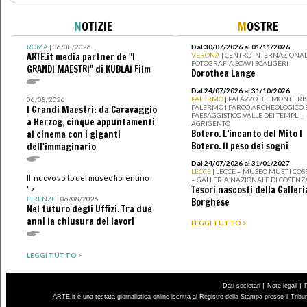
N
OTIZIE
M
OSTRE
ROMA
| 06/08/2026
Dal 30/07/2026 al 01/11/2026
ARTE.it media partner de "I
VERONA
| CENTRO INTERNAZIONAL
FOTOGRAFIA SCAVI SCALIGERI
GRANDI MAESTRI" di KUBLAI Film
Dorothea Lange
Dal 24/07/2026 al 31/10/2026
PALERMO
| PALAZZO BELMONTE RIS
06/08/2026
PALERMO I PARCO ARCHEOLOGICO 
I Grandi Maestri: da Caravaggio
PAESAGGISTICO VALLE DEI TEMPLI -
a Herzog, cinque appuntamenti
AGRIGENTO
Botero. L’incanto del Mito I
al cinema con i giganti
Botero. Il peso dei sogni
dell'immaginario
Dal 24/07/2026 al 31/01/2027
LECCE
| LECCE – MUSEO MUST I CO
Il nuovo volto del museo fiorentino
– GALLERIA NAZIONALE DI COSENZ
Tesori nascosti della Galleri
">
FIRENZE
| 06/08/2026
Borghese
Nel futuro degli Uffizi. Tra due
anni la chiusura dei lavori
LEGGI TUTTO >
LEGGI TUTTO >
|
|
Dati societari
Note legali
ARTE.it è una testata giornalistica online iscritta al Registro della Stampa presso il Trib