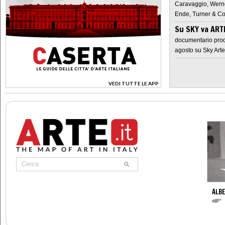
Caravaggio, Werne
Ende, Turner & Co
Su SKY va AR
documentario prod
agosto su Sky Arte
VEDI TUTTE LE APP
>
ALBE