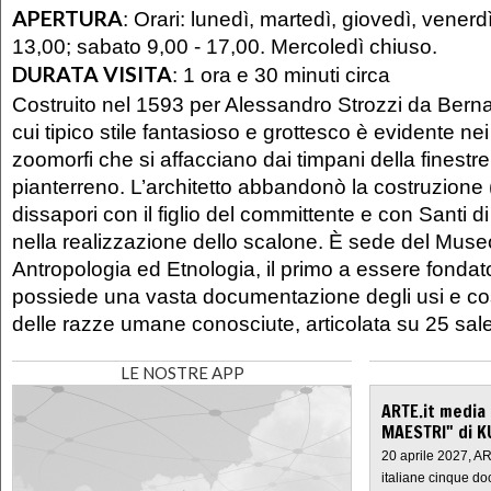
APERTURA
:
Orari: lunedì, martedì, giovedì, vener
13,00; sabato 9,00 - 17,00. Mercoledì chiuso.
DURATA VISITA
:
1 ora e 30 minuti circa
Costruito nel 1593 per Alessandro Strozzi da Bernar
cui tipico stile fantasioso e grottesco è evidente n
zoomorfi che si affacciano dai timpani della finestr
pianterreno. L’architetto abbandonò la costruzione 
dissapori con il figlio del committente e con Santi d
nella realizzazione dello scalone. È sede del Muse
Antropologia ed Etnologia, il primo a essere fondato 
possiede una vasta documentazione degli usi e cos
delle razze umane conosciute, articolata su 25 sale
LE NOSTRE APP
ARTE.it media
MAESTRI" di K
20 aprile 2027, A
italiane cinque do