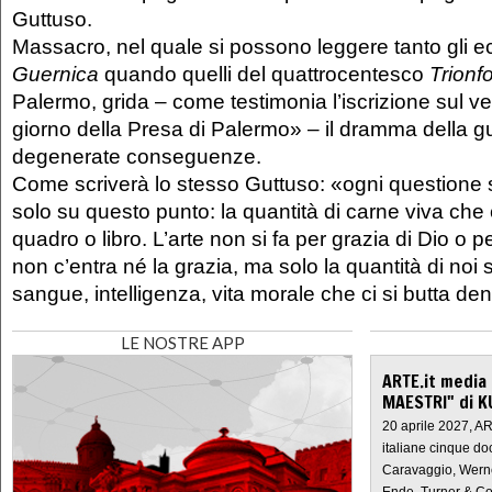
Guttuso.
Massacro, nel quale si possono leggere tanto gli ec
Guernica
quando quelli del quattrocentesco
Trionf
Palermo, grida – come testimonia l’iscrizione sul ve
giorno della Presa di Palermo» – il dramma della g
degenerate conseguenze.
Come scriverà lo stesso Guttuso: «ogni questione spe
solo su questo punto: la quantità di carne viva che 
quadro o libro. L’arte non si fa per grazia di Dio o p
non c’entra né la grazia, ma solo la quantità di noi
sangue, intelligenza, vita morale che ci si butta den
LE NOSTRE APP
ARTE.it media
MAESTRI" di K
20 aprile 2027, A
italiane cinque do
Caravaggio, Werne
Ende, Turner & Co