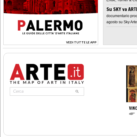
Su SKY va AR
documentario prod
agosto su Sky Arte
VEDI TUTTE LE APP
>
VIN