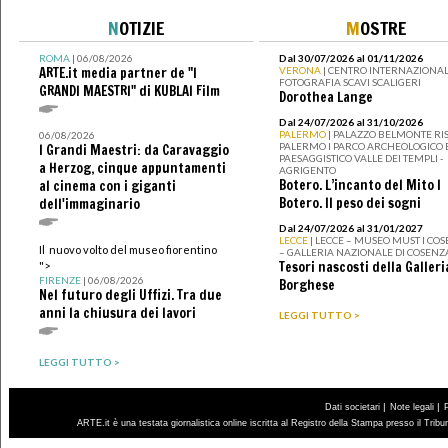
N
OTIZIE
M
OSTRE
ROMA
| 06/08/2026
Dal 30/07/2026 al 01/11/2026
ARTE.it media partner de "I
VERONA
| CENTRO INTERNAZIONAL
FOTOGRAFIA SCAVI SCALIGERI
GRANDI MAESTRI" di KUBLAI Film
Dorothea Lange
Dal 24/07/2026 al 31/10/2026
PALERMO
| PALAZZO BELMONTE RIS
06/08/2026
PALERMO I PARCO ARCHEOLOGICO 
I Grandi Maestri: da Caravaggio
PAESAGGISTICO VALLE DEI TEMPLI -
a Herzog, cinque appuntamenti
AGRIGENTO
Botero. L’incanto del Mito I
al cinema con i giganti
Botero. Il peso dei sogni
dell'immaginario
Dal 24/07/2026 al 31/01/2027
LECCE
| LECCE – MUSEO MUST I CO
Il nuovo volto del museo fiorentino
– GALLERIA NAZIONALE DI COSENZ
Tesori nascosti della Galleri
">
FIRENZE
| 06/08/2026
Borghese
Nel futuro degli Uffizi. Tra due
anni la chiusura dei lavori
LEGGI TUTTO >
LEGGI TUTTO >
|
|
Dati societari
Note legali
ARTE.it è una testata giornalistica online iscritta al Registro della Stampa presso il Trib