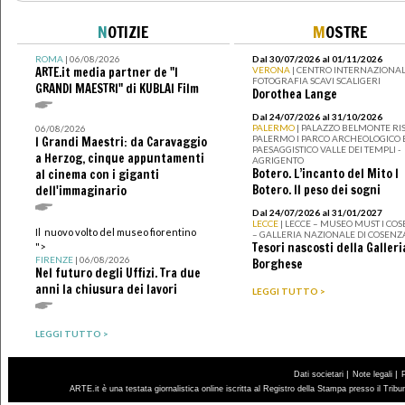
N
OTIZIE
M
OSTRE
ROMA
| 06/08/2026
Dal 30/07/2026 al 01/11/2026
ARTE.it media partner de "I
VERONA
| CENTRO INTERNAZIONAL
FOTOGRAFIA SCAVI SCALIGERI
GRANDI MAESTRI" di KUBLAI Film
Dorothea Lange
Dal 24/07/2026 al 31/10/2026
PALERMO
| PALAZZO BELMONTE RIS
06/08/2026
PALERMO I PARCO ARCHEOLOGICO 
I Grandi Maestri: da Caravaggio
PAESAGGISTICO VALLE DEI TEMPLI -
a Herzog, cinque appuntamenti
AGRIGENTO
Botero. L’incanto del Mito I
al cinema con i giganti
Botero. Il peso dei sogni
dell'immaginario
Dal 24/07/2026 al 31/01/2027
LECCE
| LECCE – MUSEO MUST I CO
Il nuovo volto del museo fiorentino
– GALLERIA NAZIONALE DI COSENZ
Tesori nascosti della Galleri
">
FIRENZE
| 06/08/2026
Borghese
Nel futuro degli Uffizi. Tra due
anni la chiusura dei lavori
LEGGI TUTTO >
LEGGI TUTTO >
|
|
Dati societari
Note legali
ARTE.it è una testata giornalistica online iscritta al Registro della Stampa presso il Trib