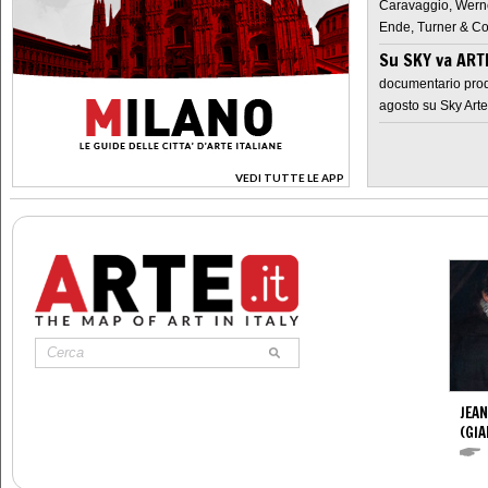
Caravaggio, Werne
Ende, Turner & Co
Su SKY va AR
documentario prod
agosto su Sky Arte
VEDI TUTTE LE APP
>
JEAN
(GI