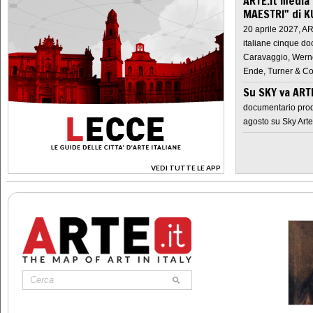
ARTE.it media
MAESTRI" di K
20 aprile 2027, A
italiane cinque do
Caravaggio, Werne
Ende, Turner & Co
Su SKY va AR
documentario prod
agosto su Sky Arte
VEDI TUTTE LE APP
>