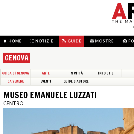
HOME
NOTIZIE
GUIDE
MOSTRE
F
GENOVA
GUIDA DI GENOVA
ARTE
IN CITTÀ
INFO UTILI
DA VEDERE
EVENTI
GUIDE D'AUTORE
MUSEO EMANUELE LUZZATI
CENTRO