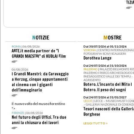
TIZI
N
OTIZIE
M
OSTRE
ROMA
| 06/08/2026
Dal 30/07/2026 al 01/11/2026
ARTE.it media partner de "I
VERONA
| CENTRO INTERNAZIONAL
FOTOGRAFIA SCAVI SCALIGERI
GRANDI MAESTRI" di KUBLAI Film
Dorothea Lange
Dal 24/07/2026 al 31/10/2026
PALERMO
| PALAZZO BELMONTE RIS
06/08/2026
PALERMO I PARCO ARCHEOLOGICO 
I Grandi Maestri: da Caravaggio
PAESAGGISTICO VALLE DEI TEMPLI -
a Herzog, cinque appuntamenti
AGRIGENTO
Botero. L’incanto del Mito I
al cinema con i giganti
Botero. Il peso dei sogni
dell'immaginario
Dal 24/07/2026 al 31/01/2027
LECCE
| LECCE – MUSEO MUST I CO
Il nuovo volto del museo fiorentino
– GALLERIA NAZIONALE DI COSENZ
Tesori nascosti della Galleri
">
FIRENZE
| 06/08/2026
Borghese
Nel futuro degli Uffizi. Tra due
anni la chiusura dei lavori
LEGGI TUTTO >