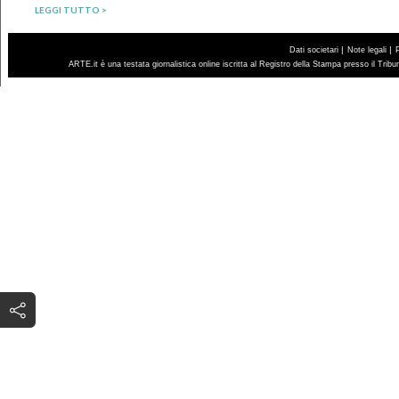
LEGGI TUTTO >
|
|
Dati societari
Note legali
ARTE.it è una testata giornalistica online iscritta al Registro della Stampa presso il Trib