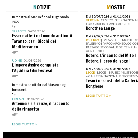
N
OTIZIE
M
OSTRE
Dal 30/07/2026 al 01/11/2026
In mostra al MarTa fino al 10 gennaio
VERONA
| CENTRO INTERNAZIONAL
2027
FOTOGRAFIA SCAVI SCALIGERI
">
Dorothea Lange
TARANTO
| 04/08/2026
Essere atleti nel mondo antico. A
Dal 24/07/2026 al 31/10/2026
PALERMO
| PALAZZO BELMONTE RIS
Taranto, per i Giochi del
PALERMO I PARCO ARCHEOLOGICO 
Mediterraneo
PAESAGGISTICO VALLE DEI TEMPLI -
AGRIGENTO
Botero. L’incanto del Mito I
Botero. Il peso dei sogni
UDINE
| 01/08/2026
L'Impero Assiro conquista
Dal 24/07/2026 al 31/01/2027
l'Aquileia Film Festival
LECCE
| LECCE – MUSEO MUST I CO
– GALLERIA NAZIONALE DI COSENZ
Tesori nascosti della Galleri
In mostra da ottobre al Museo degli
Borghese
Innocenti
">
LEGGI TUTTO >
FIRENZE
| 31/07/2026
Artemisia a Firenze, il racconto
della rinascita
LEGGI TUTTO >
|
|
Dati societari
Note legali