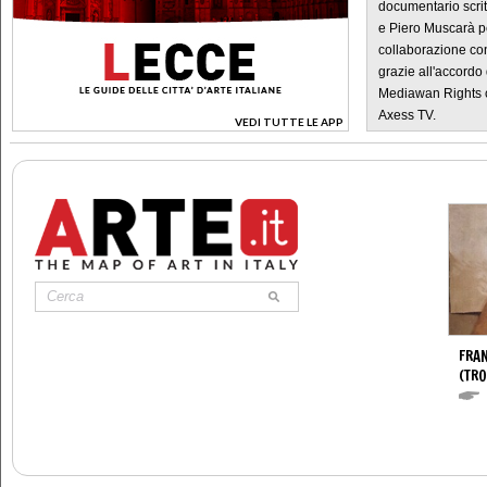
documentario scrit
e Piero Muscarà pe
collaborazione con
grazie all'accordo 
Mediawan Rights c
Axess TV.
VEDI TUTTE LE APP
>
FRA
(TR