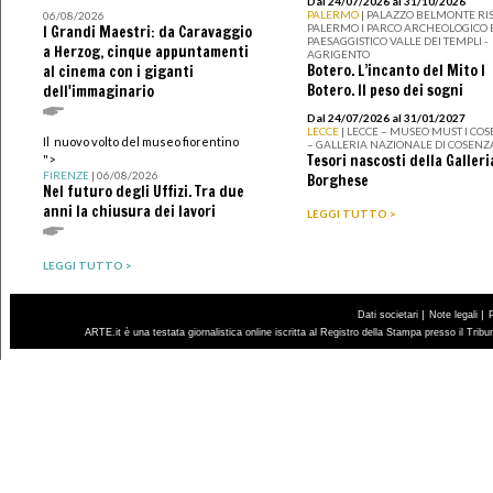
Dal 24/07/2026 al 31/10/2026
PALERMO
| PALAZZO BELMONTE RIS
06/08/2026
PALERMO I PARCO ARCHEOLOGICO 
I Grandi Maestri: da Caravaggio
PAESAGGISTICO VALLE DEI TEMPLI -
a Herzog, cinque appuntamenti
AGRIGENTO
Botero. L’incanto del Mito I
al cinema con i giganti
Botero. Il peso dei sogni
dell'immaginario
Dal 24/07/2026 al 31/01/2027
LECCE
| LECCE – MUSEO MUST I CO
Il nuovo volto del museo fiorentino
– GALLERIA NAZIONALE DI COSENZ
Tesori nascosti della Galleri
">
FIRENZE
| 06/08/2026
Borghese
Nel futuro degli Uffizi. Tra due
anni la chiusura dei lavori
LEGGI TUTTO >
LEGGI TUTTO >
|
|
Dati societari
Note legali
ARTE.it è una testata giornalistica online iscritta al Registro della Stampa presso il Trib