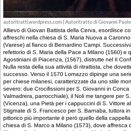
autoritratti.wordpress.com
| Autoritratto di Giovanni Paol
Allievo di Giovan Battista della Cerva, esordisce co
affreschi nella chiesa di S. Maria Nuova a Caronno
(Varese) al fianco di Bernardino Campi. Successiva
refettorio di S. Maria della Pace a Milano (1560) e q
Agostiniani di Piacenza, (1567), distrutte nel II Conf
Nulla resta della sua attività di ritrattista, che dovet
successo. Verso il 1570 Lomazzo dipinge una serie 
per chiese milanesi, caratterizzate da uno stile m
severo: due Crocifissioni per S. Giovanni in Conca 
Valmadrera, parrocchiale), il Noli me tangere per S
(Vicenza), una Pietà per i cappuccini di S. Vittore a
Stigmate di S. Francesco per S. Barnaba, tuttora in l
pittorico più importante è però quello della cappell
chiesa di S. Marco a Milano (1573), dove affresca 