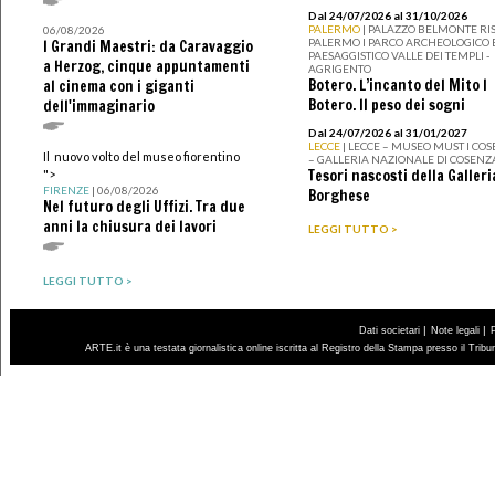
Dal 24/07/2026 al 31/10/2026
PALERMO
| PALAZZO BELMONTE RIS
06/08/2026
PALERMO I PARCO ARCHEOLOGICO 
I Grandi Maestri: da Caravaggio
PAESAGGISTICO VALLE DEI TEMPLI -
a Herzog, cinque appuntamenti
AGRIGENTO
Botero. L’incanto del Mito I
al cinema con i giganti
Botero. Il peso dei sogni
dell'immaginario
Dal 24/07/2026 al 31/01/2027
LECCE
| LECCE – MUSEO MUST I CO
Il nuovo volto del museo fiorentino
– GALLERIA NAZIONALE DI COSENZ
Tesori nascosti della Galleri
">
FIRENZE
| 06/08/2026
Borghese
Nel futuro degli Uffizi. Tra due
anni la chiusura dei lavori
LEGGI TUTTO >
LEGGI TUTTO >
|
|
Dati societari
Note legali
ARTE.it è una testata giornalistica online iscritta al Registro della Stampa presso il Trib