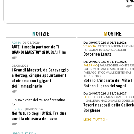
VIN
N
OTIZIE
M
OSTRE
ROMA
| 06/08/2026
Dal 30/07/2026 al 01/11/2026
ARTE.it media partner de "I
VERONA
| CENTRO INTERNAZIONAL
FOTOGRAFIA SCAVI SCALIGERI
GRANDI MAESTRI" di KUBLAI Film
Dorothea Lange
Dal 24/07/2026 al 31/10/2026
PALERMO
| PALAZZO BELMONTE RIS
06/08/2026
PALERMO I PARCO ARCHEOLOGICO 
I Grandi Maestri: da Caravaggio
PAESAGGISTICO VALLE DEI TEMPLI -
a Herzog, cinque appuntamenti
AGRIGENTO
Botero. L’incanto del Mito I
al cinema con i giganti
Botero. Il peso dei sogni
dell'immaginario
Dal 24/07/2026 al 31/01/2027
LECCE
| LECCE – MUSEO MUST I CO
Il nuovo volto del museo fiorentino
– GALLERIA NAZIONALE DI COSENZ
Tesori nascosti della Galleri
">
FIRENZE
| 06/08/2026
Borghese
Nel futuro degli Uffizi. Tra due
anni la chiusura dei lavori
LEGGI TUTTO >
LEGGI TUTTO >