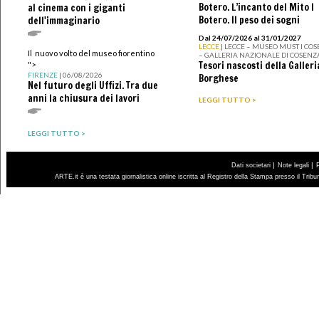
Botero. L’incanto del Mito I
al cinema con i giganti
Botero. Il peso dei sogni
dell'immaginario
Dal 24/07/2026 al 31/01/2027
LECCE
| LECCE – MUSEO MUST I CO
Il nuovo volto del museo fiorentino
– GALLERIA NAZIONALE DI COSENZ
Tesori nascosti della Galleri
">
FIRENZE
| 06/08/2026
Borghese
Nel futuro degli Uffizi. Tra due
anni la chiusura dei lavori
LEGGI TUTTO >
LEGGI TUTTO >
|
|
Dati societari
Note legali
ARTE.it è una testata giornalistica online iscritta al Registro della Stampa presso il Trib