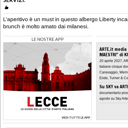
L’aperitivo è un must in questo albergo Liberty inca
brunch è molto amato dai milanesi.
LE NOSTRE APP
ARTE.it media
MAESTRI" di K
20 aprile 2027, A
italiane cinque do
Caravaggio, Werne
Ende, Turner & Co
Su SKY va AR
documentario prod
agosto su Sky Arte
VEDI TUTTE LE APP
>