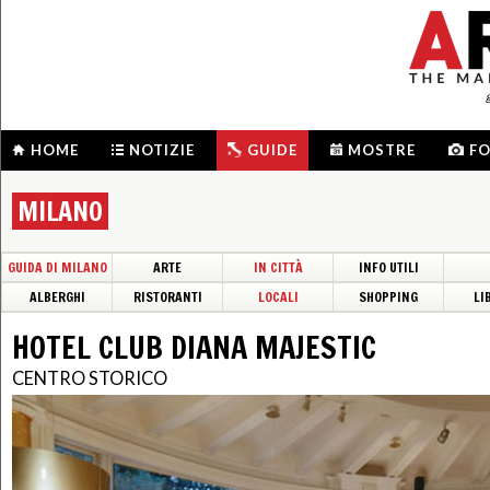
HOME
NOTIZIE
GUIDE
MOSTRE
F
MILANO
GUIDA DI MILANO
ARTE
IN CITTÀ
INFO UTILI
ALBERGHI
RISTORANTI
LOCALI
SHOPPING
LI
HOTEL CLUB DIANA MAJESTIC
CENTRO STORICO