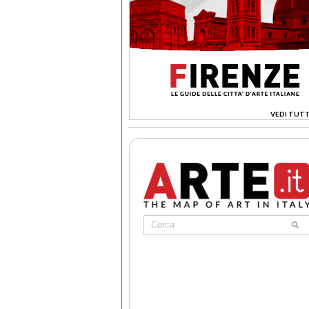
VEDI TUTT
>