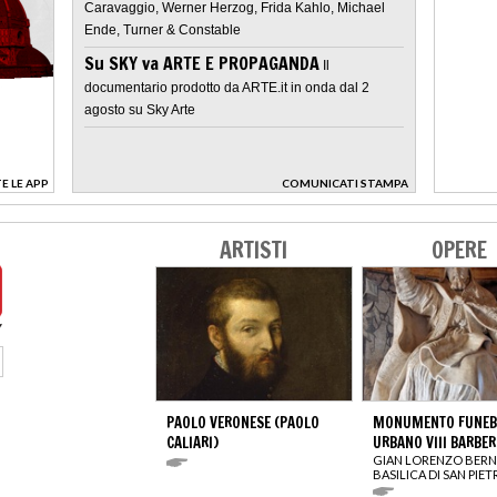
Caravaggio, Werner Herzog, Frida Kahlo, Michael
Ende, Turner & Constable
Su SKY va ARTE E PROPAGANDA
Il
documentario prodotto da ARTE.it in onda dal 2
agosto su Sky Arte
E LE APP
COMUNICATI STAMPA
>
ARTISTI
OPERE
PAOLO VERONESE (PAOLO
MONUMENTO FUNEBR
CALIARI)
URBANO VIII BARBER
GIAN LORENZO BERN
BASILICA DI SAN PIE