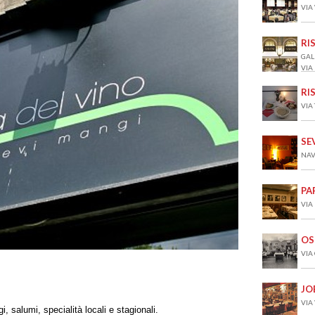
VIA
RI
GAL
VIA
RI
VIA
SE
NAV
PA
VIA
OS
VIA
JO
VIA
, salumi, specialità locali e stagionali.