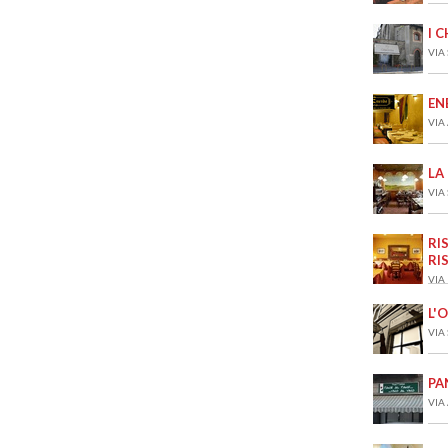
I 
VIA
EN
VIA 
LA
VIA
RI
RI
VIA
L'
VIA
PA
VIA