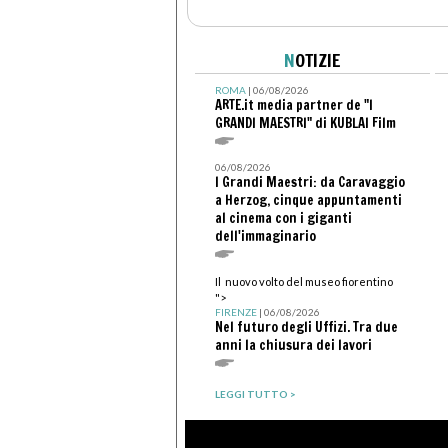
N
OTIZIE
ROMA
| 06/08/2026
ARTE.it media partner de "I
GRANDI MAESTRI" di KUBLAI Film
06/08/2026
I Grandi Maestri: da Caravaggio
a Herzog, cinque appuntamenti
al cinema con i giganti
dell'immaginario
Il nuovo volto del museo fiorentino
">
FIRENZE
| 06/08/2026
Nel futuro degli Uffizi. Tra due
anni la chiusura dei lavori
LEGGI TUTTO >