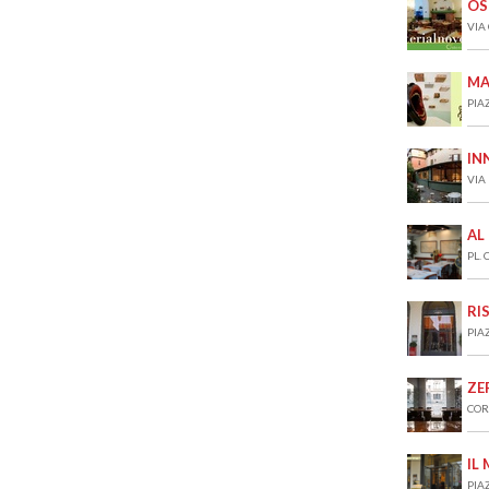
OS
VIA
MA
PIA
IN
VIA
AL
PL.
RI
PIA
ZE
COR
IL
PIA