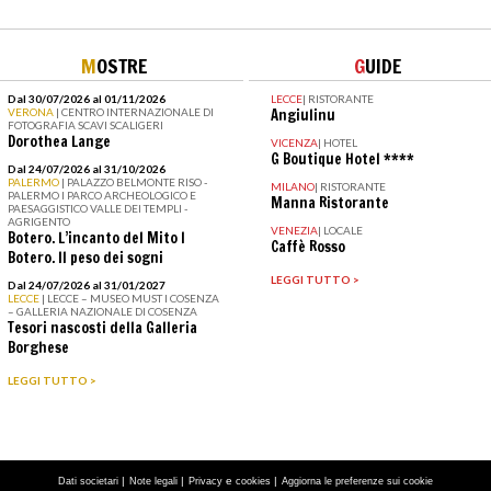
M
OSTRE
G
UIDE
Dal 30/07/2026 al 01/11/2026
LECCE
|
RISTORANTE
VERONA
| CENTRO INTERNAZIONALE DI
Angiulinu
FOTOGRAFIA SCAVI SCALIGERI
Dorothea Lange
VICENZA
|
HOTEL
G Boutique Hotel ****
Dal 24/07/2026 al 31/10/2026
PALERMO
| PALAZZO BELMONTE RISO -
MILANO
|
RISTORANTE
PALERMO I PARCO ARCHEOLOGICO E
Manna Ristorante
PAESAGGISTICO VALLE DEI TEMPLI -
AGRIGENTO
VENEZIA
|
LOCALE
Botero. L’incanto del Mito I
Caffè Rosso
Botero. Il peso dei sogni
LEGGI TUTTO >
Dal 24/07/2026 al 31/01/2027
LECCE
| LECCE – MUSEO MUST I COSENZA
– GALLERIA NAZIONALE DI COSENZA
Tesori nascosti della Galleria
Borghese
LEGGI TUTTO >
|
|
e
|
Dati societari
Note legali
Privacy
cookies
Aggiorna le preferenze sui cookie