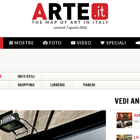
venerdì 7 agosto 2026
MOSTRE
FOTO
VIDEO
SPECIALI
À
INFO UTILI
I
SHOPPING
LIBRERIE
PARCHI
VEDI A
AM
VIA
LA