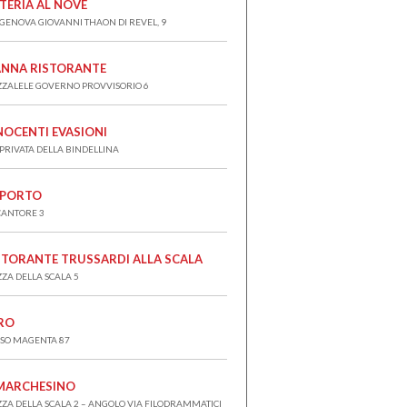
TERIA AL NOVE
 GENOVA GIOVANNI THAON DI REVEL, 9
NNA RISTORANTE
ZZALELE GOVERNO PROVVISORIO 6
NOCENTI EVASIONI
 PRIVATA DELLA BINDELLINA
 PORTO
 CANTORE 3
STORANTE TRUSSARDI ALLA SCALA
ZZA DELLA SCALA 5
RO
SO MAGENTA 87
 MARCHESINO
ZZA DELLA SCALA 2 – ANGOLO VIA FILODRAMMATICI