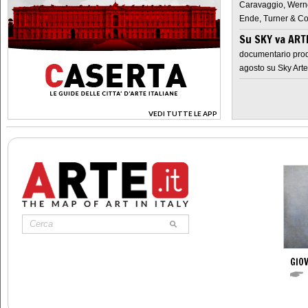
Caravaggio, Werne
Ende, Turner & Co
Su SKY va AR
documentario prod
agosto su Sky Arte
VEDI TUTTE LE APP
>
GIOV