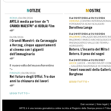
N
OTIZIE
M
OSTRE
ROMA
| 06/08/2026
Dal 30/07/2026 al 01/11/2026
ARTE.it media partner de "I
VERONA
| CENTRO INTERNAZIONAL
FOTOGRAFIA SCAVI SCALIGERI
GRANDI MAESTRI" di KUBLAI Film
Dorothea Lange
Dal 24/07/2026 al 31/10/2026
PALERMO
| PALAZZO BELMONTE RIS
06/08/2026
PALERMO I PARCO ARCHEOLOGICO 
I Grandi Maestri: da Caravaggio
PAESAGGISTICO VALLE DEI TEMPLI -
a Herzog, cinque appuntamenti
AGRIGENTO
Botero. L’incanto del Mito I
al cinema con i giganti
Botero. Il peso dei sogni
dell'immaginario
Dal 24/07/2026 al 31/01/2027
LECCE
| LECCE – MUSEO MUST I CO
Il nuovo volto del museo fiorentino
– GALLERIA NAZIONALE DI COSENZ
Tesori nascosti della Galleri
">
FIRENZE
| 06/08/2026
Borghese
Nel futuro degli Uffizi. Tra due
anni la chiusura dei lavori
LEGGI TUTTO >
LEGGI TUTTO >
|
|
Dati societari
Note legali
ARTE.it è una testata giornalistica online iscritta al Registro della Stampa presso il Trib