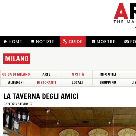
HOME
NOTIZIE
GUIDE
MOSTRE
F
MILANO
GUIDA DI MILANO
ARTE
IN CITTÀ
INFO UTILI
ALBERGHI
RISTORANTI
LOCALI
SHOPPING
LI
LA TAVERNA DEGLI AMICI
CENTRO STORICO