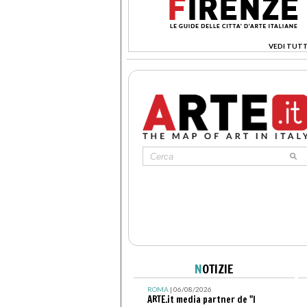
VEDI TUTT
>
N
OTIZIE
ROMA
| 06/08/2026
ARTE.it media partner de "I