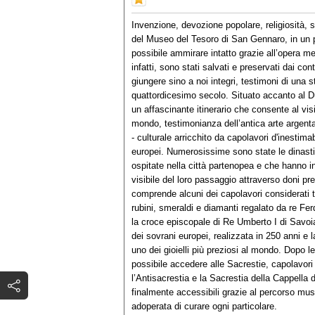
Invenzione, devozione popolare, religiosità, s
del Museo del Tesoro di San Gennaro, in un p
possibile ammirare intatto grazie all’opera me
infatti, sono stati salvati e preservati dai co
giungere sino a noi integri, testimoni di una 
quattordicesimo secolo. Situato accanto al D
un affascinante itinerario che consente al vis
mondo, testimonianza dell’antica arte argentar
- culturale arricchito da capolavori d'inestima
europei. Numerosissime sono state le dinasti
ospitate nella città partenopea e che hanno i
visibile del loro passaggio attraverso doni 
comprende alcuni dei capolavori considerati tra
rubini, smeraldi e diamanti regalato da re Fe
la croce episcopale di Re Umberto I di Savoia
dei sovrani europei, realizzata in 250 anni e 
uno dei gioielli più preziosi al mondo. Dopo 
possibile accedere alle Sacrestie, capolavori 
l’Antisacrestia e la Sacrestia della Cappella 
finalmente accessibili grazie al percorso mus
adoperata di curare ogni particolare.