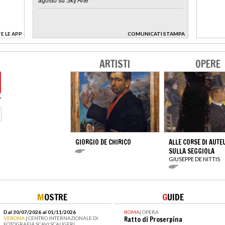
agosto su Sky Arte
E LE APP
COMUNICATI STAMPA
>
ARTISTI
OPERE
GIORGIO DE CHIRICO
ALLE CORSE DI AUTE
SULLA SEGGIOLA
GIUSEPPE DE NITTIS
M
OSTRE
G
UIDE
Dal 30/07/2026 al 01/11/2026
ROMA
|
OPERA
VERONA
| CENTRO INTERNAZIONALE DI
Ratto di Proserpina
FOTOGRAFIA SCAVI SCALIGERI