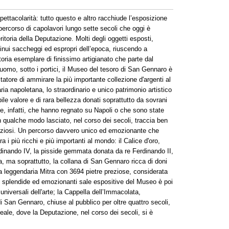
pettacolarità: tutto questo e altro racchiude l’esposizione
ercorso di capolavori lungo sette secoli che oggi è
ritoria della Deputazione. Molti degli oggetti esposti,
ntinui saccheggi ed espropri dell’epoca, riuscendo a
storia esemplare di finissimo artigianato che parte dal
uomo, sotto i portici, il Museo del tesoro di San Gennaro è
itatore di ammirare la più importante collezione d'argenti al
ia napoletana, lo straordinario e unico patrimonio artistico
bile valore e di rara bellezza donati soprattutto da sovrani
e, infatti, che hanno regnato su Napoli o che sono state
n qualche modo lasciato, nel corso dei secoli, traccia ben
preziosi. Un percorso davvero unico ed emozionante che
 i più ricchi e più importanti al mondo: il Calice d'oro,
rdinando IV, la pisside gemmata donata da re Ferdinando II,
, ma soprattutto, la collana di San Gennaro ricca di doni
la leggendaria Mitra con 3694 pietre preziose, considerata
le splendide ed emozionanti sale espositive del Museo è poi
universali dell'arte; la Cappella dell’Immacolata,
di San Gennaro, chiuse al pubblico per oltre quattro secoli,
eale, dove la Deputazione, nel corso dei secoli, si è