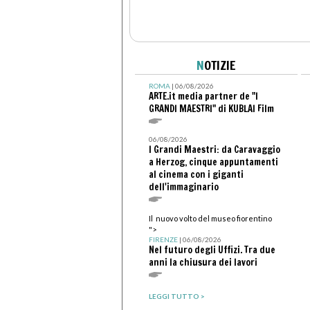
N
OTIZIE
ROMA
| 06/08/2026
ARTE.it media partner de "I
GRANDI MAESTRI" di KUBLAI Film
06/08/2026
I Grandi Maestri: da Caravaggio
a Herzog, cinque appuntamenti
al cinema con i giganti
dell'immaginario
Il nuovo volto del museo fiorentino
">
FIRENZE
| 06/08/2026
Nel futuro degli Uffizi. Tra due
anni la chiusura dei lavori
LEGGI TUTTO >