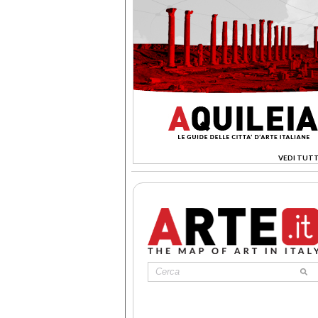
VEDI TUTT
>