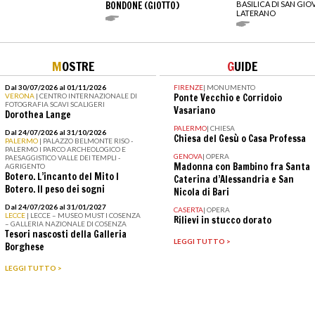
BONDONE (GIOTTO)
BASILICA DI SAN GIO
LATERANO
M
OSTRE
G
UIDE
Dal 30/07/2026 al 01/11/2026
FIRENZE
|
MONUMENTO
VERONA
| CENTRO INTERNAZIONALE DI
Ponte Vecchio e Corridoio
FOTOGRAFIA SCAVI SCALIGERI
Vasariano
Dorothea Lange
PALERMO
|
CHIESA
Dal 24/07/2026 al 31/10/2026
Chiesa del Gesù o Casa Professa
PALERMO
| PALAZZO BELMONTE RISO -
PALERMO I PARCO ARCHEOLOGICO E
GENOVA
|
OPERA
PAESAGGISTICO VALLE DEI TEMPLI -
Madonna con Bambino fra Santa
AGRIGENTO
Botero. L’incanto del Mito I
Caterina d’Alessandria e San
Botero. Il peso dei sogni
Nicola di Bari
Dal 24/07/2026 al 31/01/2027
CASERTA
|
OPERA
LECCE
| LECCE – MUSEO MUST I COSENZA
Rilievi in stucco dorato
– GALLERIA NAZIONALE DI COSENZA
Tesori nascosti della Galleria
LEGGI TUTTO >
Borghese
LEGGI TUTTO >