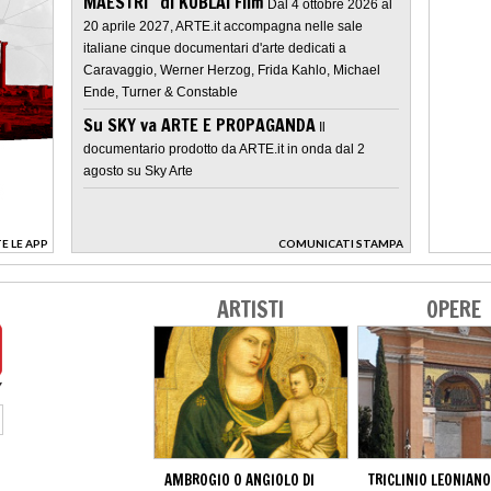
MAESTRI" di KUBLAI Film
Dal 4 ottobre 2026 al
20 aprile 2027, ARTE.it accompagna nelle sale
italiane cinque documentari d'arte dedicati a
Caravaggio, Werner Herzog, Frida Kahlo, Michael
Ende, Turner & Constable
Su SKY va ARTE E PROPAGANDA
Il
documentario prodotto da ARTE.it in onda dal 2
agosto su Sky Arte
E LE APP
COMUNICATI STAMPA
>
ARTISTI
OPERE
AMBROGIO O ANGIOLO DI
TRICLINIO LEONIANO