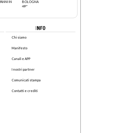
VANNI IN
BOLOGNA
I
NFO
Chi siamo
Manifesto
Canali e APP
I nostri partner
Comunicati stampa
Contatti e crediti