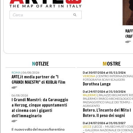
RAFF
(RAF
N
OTIZIE
M
OSTRE
ROMA
| 06/08/2026
Dal 30/07/2026 al 01/11/2026
ARTE.it media partner de "I
VERONA
| CENTRO INTERNAZIONAL
FOTOGRAFIA SCAVI SCALIGERI
GRANDI MAESTRI" di KUBLAI Film
Dorothea Lange
Dal 24/07/2026 al 31/10/2026
PALERMO
| PALAZZO BELMONTE RIS
06/08/2026
PALERMO I PARCO ARCHEOLOGICO 
I Grandi Maestri: da Caravaggio
PAESAGGISTICO VALLE DEI TEMPLI -
a Herzog, cinque appuntamenti
AGRIGENTO
Botero. L’incanto del Mito I
al cinema con i giganti
Botero. Il peso dei sogni
dell'immaginario
Dal 24/07/2026 al 31/01/2027
LECCE
| LECCE – MUSEO MUST I CO
Il nuovo volto del museo fiorentino
– GALLERIA NAZIONALE DI COSENZ