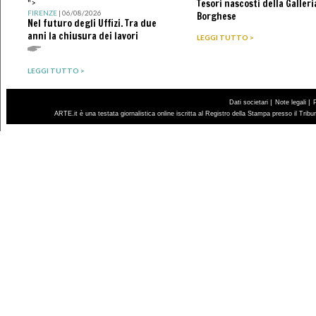
Tesori nascosti della Galleri
">
FIRENZE
| 06/08/2026
Borghese
Nel futuro degli Uffizi. Tra due
anni la chiusura dei lavori
LEGGI TUTTO >
LEGGI TUTTO >
|
|
Dati societari
Note legali
ARTE.it è una testata giornalistica online iscritta al Registro della Stampa presso il Trib