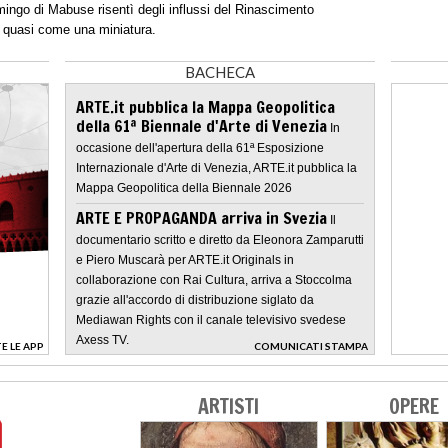
ingo di Mabuse risentì degli influssi del Rinascimento
to quasi come una miniatura.
BACHECA
ARTE.it pubblica la Mappa Geopolitica
della 61ª Biennale d'Arte di Venezia
In
occasione dell'apertura della 61ª Esposizione
Internazionale d'Arte di Venezia, ARTE.it pubblica la
Mappa Geopolitica della Biennale 2026
ARTE E PROPAGANDA arriva in Svezia
Il
documentario scritto e diretto da Eleonora Zamparutti
e Piero Muscarà per ARTE.it Originals in
collaborazione con Rai Cultura, arriva a Stoccolma
grazie all'accordo di distribuzione siglato da
Mediawan Rights con il canale televisivo svedese
Axess TV.
E LE APP
COMUNICATI STAMPA
>
ARTISTI
OPERE