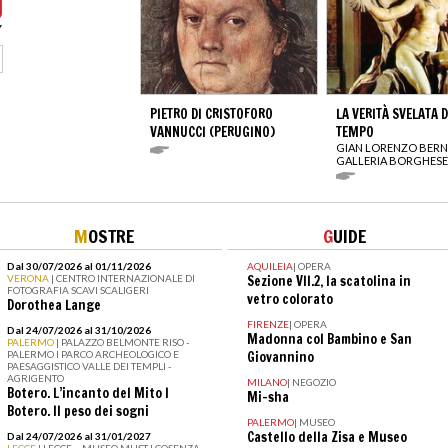
PIETRO DI CRISTOFORO
LA VERITÀ SVELATA 
VANNUCCI (PERUGINO)
TEMPO
GIAN LORENZO BERN
GALLERIA BORGHESE
M
OSTRE
G
UIDE
Dal 30/07/2026 al 01/11/2026
AQUILEIA
|
OPERA
VERONA
| CENTRO INTERNAZIONALE DI
Sezione VII.2, la scatolina in
FOTOGRAFIA SCAVI SCALIGERI
vetro colorato
Dorothea Lange
FIRENZE
|
OPERA
Dal 24/07/2026 al 31/10/2026
Madonna col Bambino e San
PALERMO
| PALAZZO BELMONTE RISO -
PALERMO I PARCO ARCHEOLOGICO E
Giovannino
PAESAGGISTICO VALLE DEI TEMPLI -
AGRIGENTO
MILANO
|
NEGOZIO
Botero. L’incanto del Mito I
Mi-sha
Botero. Il peso dei sogni
PALERMO
|
MUSEO
Castello della Zisa e Museo
Dal 24/07/2026 al 31/01/2027
LECCE
| LECCE – MUSEO MUST I COSENZA