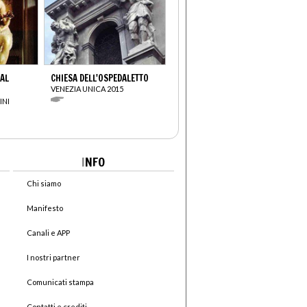
DAL
CHIESA DELL'OSPEDALETTO
VENEZIA UNICA 2015
INI
I
NFO
Chi siamo
Manifesto
Canali e APP
I nostri partner
Comunicati stampa
Contatti e crediti