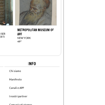
METROPOLITAN MUSEUM OF
 SER
ART
RTI
NEW YORK
)
I
NFO
Chi siamo
Manifesto
Canali e APP
I nostri partner
Comunicati stampa