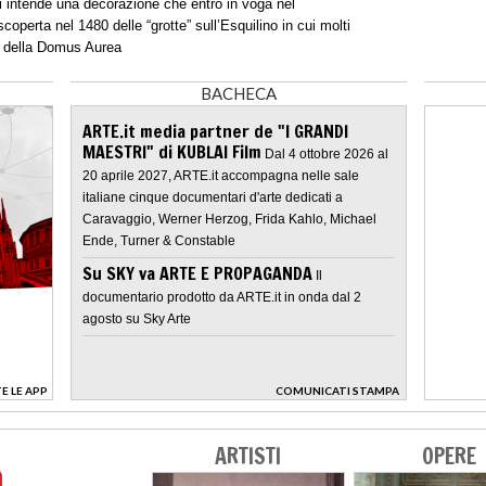
si intende una decorazione che entrò in voga nel
coperta nel 1480 delle “grotte” sull’Esquilino in cui molti
le della Domus Aurea
BACHECA
ARTE.it media partner de "I GRANDI
MAESTRI" di KUBLAI Film
Dal 4 ottobre 2026 al
20 aprile 2027, ARTE.it accompagna nelle sale
italiane cinque documentari d'arte dedicati a
Caravaggio, Werner Herzog, Frida Kahlo, Michael
Ende, Turner & Constable
Su SKY va ARTE E PROPAGANDA
Il
documentario prodotto da ARTE.it in onda dal 2
agosto su Sky Arte
E LE APP
COMUNICATI STAMPA
>
ARTISTI
OPERE