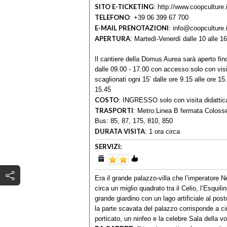
SITO E-TICKETING
:
http://www.coopculture.i
TELEFONO
:
+39 06 399 67 700
E-MAIL PRENOTAZIONI
:
info@coopculture.i
APERTURA
:
Martedì-Venerdì dalle 10 alle 16
Il cantiere della Domus Aurea sarà aperto fi
dalle 09.00 - 17.00 con accesso solo con vis
scaglionati ogni 15’ dalle ore 9.15 alle ore 15
15.45
COSTO
:
INGRESSO solo con visita didattica
TRASPORTI
:
Metro:Linea B fermata Coloss
Bus: 85, 87, 175, 810, 850
DURATA VISITA
:
1 ora circa
SERVIZI:
Era il grande palazzo-villa che l’imperatore N
circa un miglio quadrato tra il Celio, l’Esqui
grande giardino con un lago artificiale al pos
la parte scavata del palazzo corrisponde a ci
porticato, un ninfeo e la celebre Sala della vo