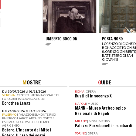
UMBERTO BOCCIONI
PORTA NORD
LORENZO DI CIONE DI
BONACCORTO GHIBE
(LORENZO GHIBERTI
BATTISTERO DI SAN
GIOVANNI
M
OSTRE
G
UIDE
Dal 30/07/2026 al 01/11/2026
ROMA
|
OPERA
VERONA
| CENTRO INTERNAZIONALE DI
Busti di Innocenzo X
FOTOGRAFIA SCAVI SCALIGERI
Dorothea Lange
NAPOLI
|
MUSEO
MANN - Museo Archeologico
Dal 24/07/2026 al 31/10/2026
Nazionale di Napoli
PALERMO
| PALAZZO BELMONTE RISO -
PALERMO I PARCO ARCHEOLOGICO E
MILANO
|
MONUMENTO
PAESAGGISTICO VALLE DEI TEMPLI -
Palazzo Pozzobonelli - Isimbardi
AGRIGENTO
Botero. L’incanto del Mito I
TORINO
|
OPERA
Botero. Il peso dei sogni