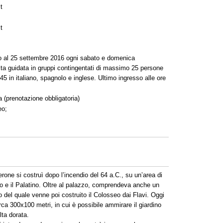
t
t
no al 25 settembre 2016 ogni sabato e domenica
ita guidata in gruppi contingentati di massimo 25 persone
.45 in italiano, spagnolo e inglese. Ultimo ingresso alle ore
 (prenotazione obbligatoria)
eo;
erone si costruì dopo l’incendio del 64 a.C., su un’area di
lino e il Palatino. Oltre al palazzo, comprendeva anche un
to del quale venne poi costruito il Colosseo dai Flavi. Oggi
rca 300x100 metri, in cui è possibile ammirare il giardino
lta dorata.