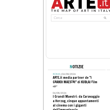
N
OTIZIE
ROMA
| 06/08/2026
ARTE.it media partner de "I
GRANDI MAESTRI" di KUBLAI Film
06/08/2026
I Grandi Maestri: da Caravaggio
a Herzog, cinque appuntamenti
al cinema con i giganti
dell'immaginario