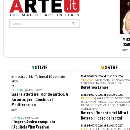
MIC
(CA
N
OTIZIE
M
OSTRE
Dal 30/07/2026 al 01/11/2026
In mostra al MarTa fino al 10 gennaio
VERONA
| CENTRO INTERNAZIONAL
2027
FOTOGRAFIA SCAVI SCALIGERI
">
Dorothea Lange
TARANTO
| 04/08/2026
Essere atleti nel mondo antico. A
Dal 24/07/2026 al 31/10/2026
PALERMO
| PALAZZO BELMONTE RIS
Taranto, per i Giochi del
PALERMO I PARCO ARCHEOLOGICO 
Mediterraneo
PAESAGGISTICO VALLE DEI TEMPLI -
AGRIGENTO
Botero. L’incanto del Mito I
Botero. Il peso dei sogni
UDINE
| 01/08/2026
L'Impero Assiro conquista
Dal 24/07/2026 al 31/01/2027
l'Aquileia Film Festival
LECCE
| LECCE – MUSEO MUST I CO