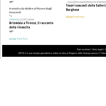
– GALLERIA NAZIONALE DI COSENZ
Tesori nascosti della Galleri
In mostra da ottobre al Museo degli
Borghese
Innocenti
">
LEGGI TUTTO >
FIRENZE
| 31/07/2026
Artemisia a Firenze, il racconto
della rinascita
LEGGI TUTTO >
|
|
Dati societari
Note legali
ARTE.it è una testata giornalistica online iscritta al Registro della Stampa presso il Trib