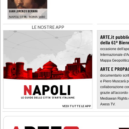
GIAN LORENZO BERNINI
NAPOLI 1598 - ROMA 1680
LE NOSTRE APP
ARTE.it pubbli
della 61ª Bien
occasione dell'ape
Internazionale d'A
Mappa Geopolitica
ARTE E PROPAG
documentario scrit
e Piero Muscarà pe
collaborazione con
grazie all'accordo 
Mediawan Rights c
Axess TV.
VEDI TUTTE LE APP
>