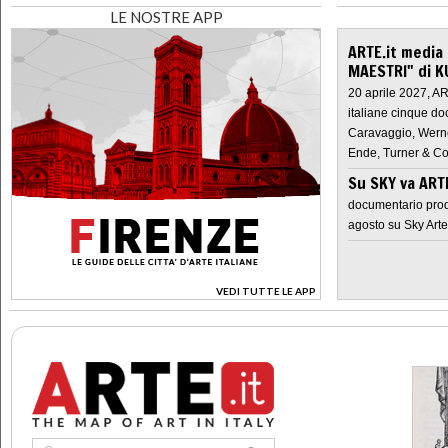
LE NOSTRE APP
ARTE.it media
MAESTRI" di K
20 aprile 2027, A
italiane cinque do
Caravaggio, Werne
Ende, Turner & Co
Su SKY va AR
documentario prod
agosto su Sky Arte
VEDI TUTTE LE APP
>