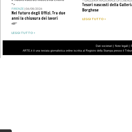
– GALLERIA NAZIONALE DI COSENZ
Tesori nascosti della Galleri
">
FIRENZE
| 06/08/2026
Borghese
Nel futuro degli Uffizi. Tra due
anni la chiusura dei lavori
LEGGI TUTTO >
LEGGI TUTTO >
|
|
Dati societari
Note legali
ARTE.it è una testata giornalistica online iscritta al Registro della Stampa presso il Trib