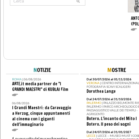
ANTO
(POL
N
OTIZIE
M
OSTRE
ROMA
| 06/08/2026
Dal 30/07/2026 al 01/11/2026
ARTE.it media partner de "I
VERONA
| CENTRO INTERNAZIONAL
FOTOGRAFIA SCAVI SCALIGERI
GRANDI MAESTRI" di KUBLAI Film
Dorothea Lange
Dal 24/07/2026 al 31/10/2026
PALERMO
| PALAZZO BELMONTE RIS
06/08/2026
PALERMO I PARCO ARCHEOLOGICO 
I Grandi Maestri: da Caravaggio
PAESAGGISTICO VALLE DEI TEMPLI -
a Herzog, cinque appuntamenti
AGRIGENTO
Botero. L’incanto del Mito I
al cinema con i giganti
Botero. Il peso dei sogni
dell'immaginario
Dal 24/07/2026 al 31/01/2027
LECCE
| LECCE – MUSEO MUST I CO
Il nuovo volto del museo fiorentino