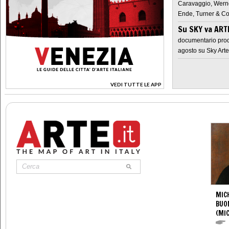
Caravaggio, Werne
Ende, Turner & Co
Su SKY va AR
documentario prod
agosto su Sky Arte
VEDI TUTTE LE APP
>
MIC
BUO
(MI