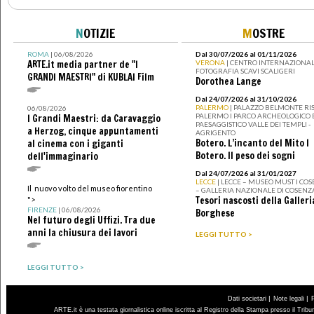
N
OTIZIE
M
OSTRE
ROMA
| 06/08/2026
Dal 30/07/2026 al 01/11/2026
ARTE.it media partner de "I
VERONA
| CENTRO INTERNAZIONAL
FOTOGRAFIA SCAVI SCALIGERI
GRANDI MAESTRI" di KUBLAI Film
Dorothea Lange
Dal 24/07/2026 al 31/10/2026
PALERMO
| PALAZZO BELMONTE RIS
06/08/2026
PALERMO I PARCO ARCHEOLOGICO 
I Grandi Maestri: da Caravaggio
PAESAGGISTICO VALLE DEI TEMPLI -
a Herzog, cinque appuntamenti
AGRIGENTO
Botero. L’incanto del Mito I
al cinema con i giganti
Botero. Il peso dei sogni
dell'immaginario
Dal 24/07/2026 al 31/01/2027
LECCE
| LECCE – MUSEO MUST I CO
Il nuovo volto del museo fiorentino
– GALLERIA NAZIONALE DI COSENZ
Tesori nascosti della Galleri
">
FIRENZE
| 06/08/2026
Borghese
Nel futuro degli Uffizi. Tra due
anni la chiusura dei lavori
LEGGI TUTTO >
LEGGI TUTTO >
|
|
Dati societari
Note legali
ARTE.it è una testata giornalistica online iscritta al Registro della Stampa presso il Trib