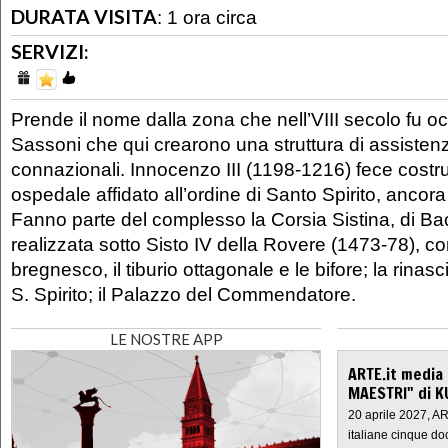
DURATA VISITA
:
1 ora circa
SERVIZI:
Prende il nome dalla zona che nell’VIII secolo fu o
Sassoni che qui crearono una struttura di assistenza
connazionali. Innocenzo III (1198-1216) fece costr
ospedale affidato all’ordine di Santo Spirito, ancor
Fanno parte del complesso la Corsia Sistina, di Bac
realizzata sotto Sisto IV della Rovere (1473-78), con
bregnesco, il tiburio ottagonale e le bifore; la rinas
S. Spirito; il Palazzo del Commendatore.
LE NOSTRE APP
ARTE.it media
MAESTRI" di K
20 aprile 2027, A
italiane cinque do